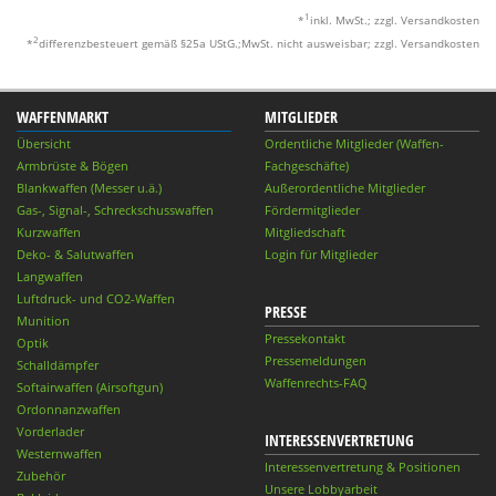
1
*
inkl. MwSt.; zzgl. Versandkosten
2
*
differenzbesteuert gemäß §25a UStG.;MwSt. nicht ausweisbar; zzgl. Versandkosten
WAFFENMARKT
MITGLIEDER
Übersicht
Ordentliche Mitglieder (Waffen-
Armbrüste & Bögen
Fachgeschäfte)
Blankwaffen (Messer u.ä.)
Außerordentliche Mitglieder
Gas-, Signal-, Schreckschusswaffen
Fördermitglieder
Kurzwaffen
Mitgliedschaft
Deko- & Salutwaffen
Login für Mitglieder
Langwaffen
Luftdruck- und CO2-Waffen
PRESSE
Munition
Pressekontakt
Optik
Pressemeldungen
Schalldämpfer
Waffenrechts-FAQ
Softairwaffen (Airsoftgun)
Ordonnanzwaffen
Vorderlader
INTERESSENVERTRETUNG
Westernwaffen
Interessenvertretung & Positionen
Zubehör
Unsere Lobbyarbeit