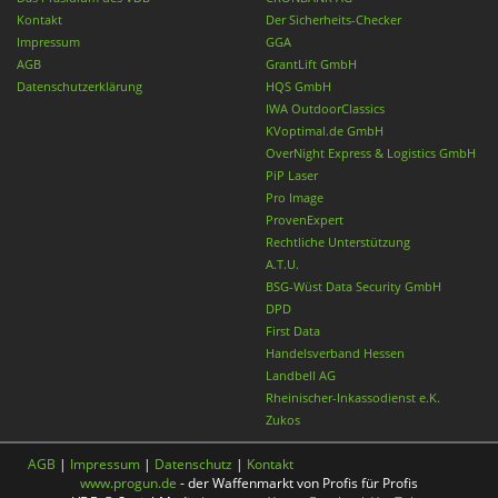
Kontakt
Der Sicherheits-Checker
Impressum
GGA
AGB
GrantLift GmbH
Datenschutzerklärung
HQS GmbH
IWA OutdoorClassics
KVoptimal.de GmbH
OverNight Express & Logistics GmbH
PiP Laser
Pro Image
ProvenExpert
Rechtliche Unterstützung
A.T.U.
BSG-Wüst Data Security GmbH
DPD
First Data
Handelsverband Hessen
Landbell AG
Rheinischer-Inkassodienst e.K.
Zukos
AGB
|
Impressum
|
Datenschutz
|
Kontakt
www.progun.de
- der Waffenmarkt von Profis für Profis