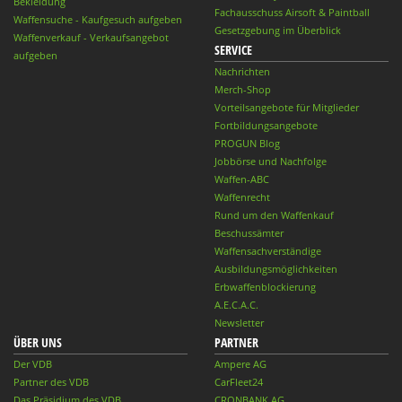
Bekleidung
Fachausschuss Airsoft & Paintball
Waffensuche - Kaufgesuch aufgeben
Gesetzgebung im Überblick
Waffenverkauf - Verkaufsangebot
SERVICE
aufgeben
Nachrichten
Merch-Shop
Vorteilsangebote für Mitglieder
Fortbildungsangebote
PROGUN Blog
Jobbörse und Nachfolge
Waffen-ABC
Waffenrecht
Rund um den Waffenkauf
Beschussämter
Waffensachverständige
Ausbildungsmöglichkeiten
Erbwaffenblockierung
A.E.C.A.C.
Newsletter
ÜBER UNS
PARTNER
Der VDB
Ampere AG
Partner des VDB
CarFleet24
Das Präsidium des VDB
CRONBANK AG