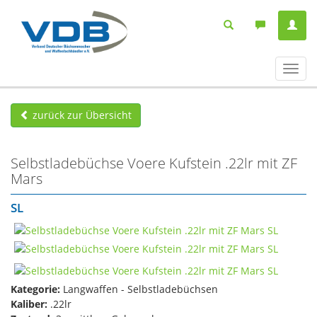
Navig
ein-/
zurück zur Übersicht
Selbstladebüchse Voere Kufstein .22lr mit ZF
Mars
SL
Kategorie:
Langwaffen - Selbstladebüchsen
Kaliber:
.22lr