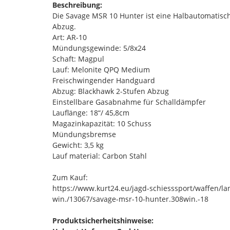
Beschreibung:
Die Savage MSR 10 Hunter ist eine Halbautomatisc
Abzug.
Art: AR-10
Mündungsgewinde: 5/8x24
Schaft: Magpul
Lauf: Melonite QPQ Medium
Freischwingender Handguard
Abzug: Blackhawk 2-Stufen Abzug
Einstellbare Gasabnahme für Schalldämpfer
Lauflänge: 18“/ 45,8cm
Magazinkapazität: 10 Schuss
Mündungsbremse
Gewicht: 3,5 kg
Lauf material: Carbon Stahl
Zum Kauf:
https://www.kurt24.eu/jagd-schiesssport/waffen/l
win./13067/savage-msr-10-hunter.308win.-18
Produktsicherheitshinweise: