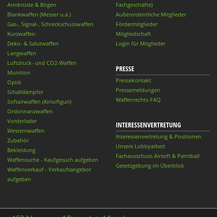
Armbrüste & Bögen
Fachgeschäfte)
Blankwaffen (Messer u.ä.)
Außerordentliche Mitglieder
Gas-, Signal-, Schreckschusswaffen
Fördermitglieder
Kurzwaffen
Mitgliedschaft
Deko- & Salutwaffen
Login für Mitglieder
Langwaffen
Luftdruck- und CO2-Waffen
PRESSE
Munition
Pressekontakt
Optik
Pressemeldungen
Schalldämpfer
Waffenrechts-FAQ
Softairwaffen (Airsoftgun)
Ordonnanzwaffen
Vorderlader
INTERESSENVERTRETUNG
Westernwaffen
Interessenvertretung & Positionen
Zubehör
Unsere Lobbyarbeit
Bekleidung
Fachausschuss Airsoft & Paintball
Waffensuche - Kaufgesuch aufgeben
Gesetzgebung im Überblick
Waffenverkauf - Verkaufsangebot
aufgeben