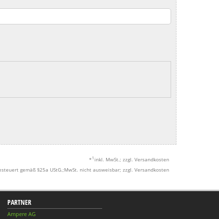
1
*
inkl. MwSt.; zzgl. Versandkosten
esteuert gemäß §25a UStG.;MwSt. nicht ausweisbar; zzgl. Versandkosten
PARTNER
Ampere AG