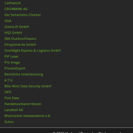
CarFleet24
CRONBANK AG
Der Sicherheits-Checker
GGA
GrantLift GmbH
HQS GmbH
IWA OutdoorClassics
KVoptimal.de GmbH
OverNight Express & Logistics GmbH
PiP Laser
Pro Image
ProvenExpert
Rechtliche Unterstützung
A.T.U.
BSG-Wüst Data Security GmbH
DPD
First Data
Handelsverband Hessen
Landbell AG
Rheinischer-Inkassodienst e.K.
Zukos