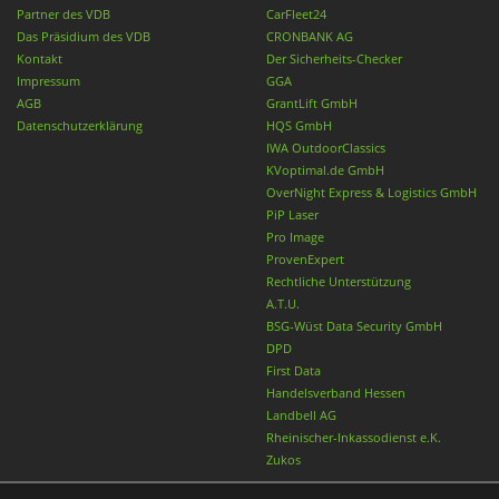
Partner des VDB
CarFleet24
Das Präsidium des VDB
CRONBANK AG
Kontakt
Der Sicherheits-Checker
Impressum
GGA
AGB
GrantLift GmbH
Datenschutzerklärung
HQS GmbH
IWA OutdoorClassics
KVoptimal.de GmbH
OverNight Express & Logistics GmbH
PiP Laser
Pro Image
ProvenExpert
Rechtliche Unterstützung
A.T.U.
BSG-Wüst Data Security GmbH
DPD
First Data
Handelsverband Hessen
Landbell AG
Rheinischer-Inkassodienst e.K.
Zukos