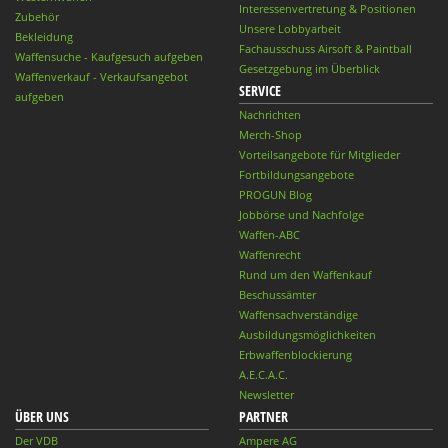
Interessenvertretung & Positionen
Zubehör
Unsere Lobbyarbeit
Bekleidung
Fachausschuss Airsoft & Paintball
Waffensuche - Kaufgesuch aufgeben
Gesetzgebung im Überblick
Waffenverkauf - Verkaufsangebot
SERVICE
aufgeben
Nachrichten
Merch-Shop
Vorteilsangebote für Mitglieder
Fortbildungsangebote
PROGUN Blog
Jobbörse und Nachfolge
Waffen-ABC
Waffenrecht
Rund um den Waffenkauf
Beschussämter
Waffensachverständige
Ausbildungsmöglichkeiten
Erbwaffenblockierung
A.E.C.A.C.
Newsletter
ÜBER UNS
PARTNER
Der VDB
Ampere AG