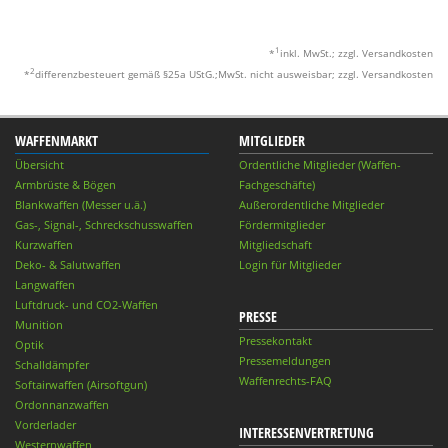
1
*
inkl. MwSt.; zzgl. Versandkosten
2
*
differenzbesteuert gemäß §25a UStG.;MwSt. nicht ausweisbar; zzgl. Versandkosten
WAFFENMARKT
MITGLIEDER
Übersicht
Ordentliche Mitglieder (Waffen-
Armbrüste & Bögen
Fachgeschäfte)
Blankwaffen (Messer u.ä.)
Außerordentliche Mitglieder
Gas-, Signal-, Schreckschusswaffen
Fördermitglieder
Kurzwaffen
Mitgliedschaft
Deko- & Salutwaffen
Login für Mitglieder
Langwaffen
Luftdruck- und CO2-Waffen
PRESSE
Munition
Pressekontakt
Optik
Pressemeldungen
Schalldämpfer
Waffenrechts-FAQ
Softairwaffen (Airsoftgun)
Ordonnanzwaffen
Vorderlader
INTERESSENVERTRETUNG
Westernwaffen