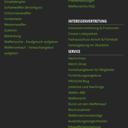
Pressemeldungen
Schalldämpfer
Waffenrechts-FAQ
Softairwaffen (Airsoftgun)
Ordonnanzwaffen
Vorderlader
INTERESSENVERTRETUNG
Westernwaffen
Interessenvertretung & Positionen
Zubehör
Unsere Lobbyarbeit
Bekleidung
Fachausschuss Airsoft & Paintball
Waffensuche - Kaufgesuch aufgeben
Gesetzgebung im Überblick
Waffenverkauf - Verkaufsangebot
SERVICE
aufgeben
Nachrichten
Merch-Shop
Vorteilsangebote für Mitglieder
Fortbildungsangebote
PROGUN Blog
Jobbörse und Nachfolge
Waffen-ABC
Waffenrecht
Rund um den Waffenkauf
Beschussämter
Waffensachverständige
Ausbildungsmöglichkeiten
Erbwaffenblockierung