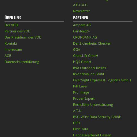
A.E.C.A.C.
Newsletter
ÜBER UNS
PARTNER
Der VDB
Ampere AG
Partner des VDB
CarFleet24
Das Präsidium des VDB
CRONBANK AG
Kontakt
Der Sicherheits-Checker
Impressum
GGA
AGB
GrantLift GmbH
Datenschutzerklärung
HQS GmbH
IWA OutdoorClassics
KVoptimal.de GmbH
OverNight Express & Logistics GmbH
PiP Laser
Pro Image
ProvenExpert
Rechtliche Unterstützung
A.T.U.
BSG-Wüst Data Security GmbH
DPD
First Data
Handelsverband Hessen