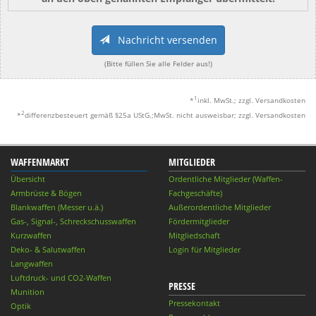
Nachricht versenden
(Bitte füllen Sie alle Felder aus!)
1
*
inkl. MwSt.; zzgl. Versandkosten
2
*
differenzbesteuert gemäß §25a UStG.;MwSt. nicht ausweisbar; zzgl. Versandkosten
WAFFENMARKT
MITGLIEDER
Übersicht
Ordentliche Mitglieder (Waffen-
Armbrüste & Bögen
Fachgeschäfte)
Blankwaffen (Messer u.ä.)
Außerordentliche Mitglieder
Gas-, Signal-, Schreckschusswaffen
Fördermitglieder
Kurzwaffen
Mitgliedschaft
Deko- & Salutwaffen
Login für Mitglieder
Langwaffen
Luftdruck- und CO2-Waffen
PRESSE
Munition
Pressekontakt
Optik