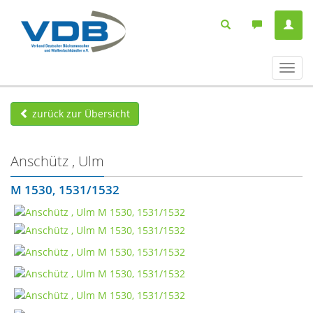
Navig
ein-/
zurück zur Übersicht
Anschütz , Ulm
M 1530, 1531/1532