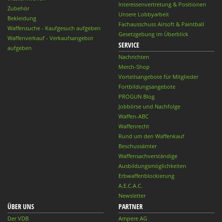
Interessenvertretung & Positionen
Zubehör
Unsere Lobbyarbeit
Bekleidung
Fachausschuss Airsoft & Paintball
Waffensuche - Kaufgesuch aufgeben
Gesetzgebung im Überblick
Waffenverkauf - Verkaufsangebot
SERVICE
aufgeben
Nachrichten
Merch-Shop
Vorteilsangebote für Mitglieder
Fortbildungsangebote
PROGUN Blog
Jobbörse und Nachfolge
Waffen-ABC
Waffenrecht
Rund um den Waffenkauf
Beschussämter
Waffensachverständige
Ausbildungsmöglichkeiten
Erbwaffenblockierung
A.E.C.A.C.
Newsletter
ÜBER UNS
PARTNER
Der VDB
Ampere AG