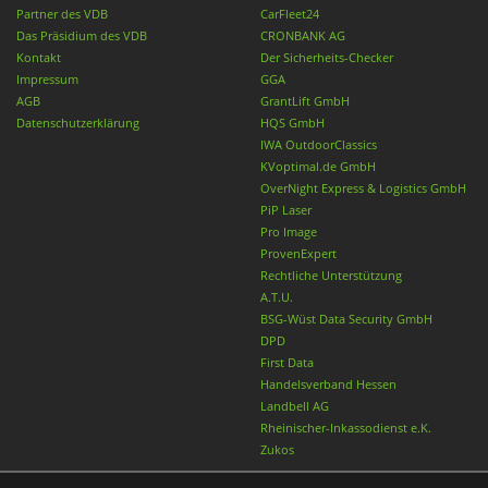
Partner des VDB
CarFleet24
Das Präsidium des VDB
CRONBANK AG
Kontakt
Der Sicherheits-Checker
Impressum
GGA
AGB
GrantLift GmbH
Datenschutzerklärung
HQS GmbH
IWA OutdoorClassics
KVoptimal.de GmbH
OverNight Express & Logistics GmbH
PiP Laser
Pro Image
ProvenExpert
Rechtliche Unterstützung
A.T.U.
BSG-Wüst Data Security GmbH
DPD
First Data
Handelsverband Hessen
Landbell AG
Rheinischer-Inkassodienst e.K.
Zukos