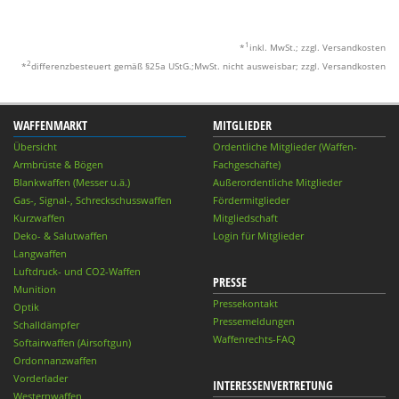
1
*
inkl. MwSt.; zzgl. Versandkosten
2
*
differenzbesteuert gemäß §25a UStG.;MwSt. nicht ausweisbar; zzgl. Versandkosten
WAFFENMARKT
MITGLIEDER
Übersicht
Ordentliche Mitglieder (Waffen-
Armbrüste & Bögen
Fachgeschäfte)
Blankwaffen (Messer u.ä.)
Außerordentliche Mitglieder
Gas-, Signal-, Schreckschusswaffen
Fördermitglieder
Kurzwaffen
Mitgliedschaft
Deko- & Salutwaffen
Login für Mitglieder
Langwaffen
Luftdruck- und CO2-Waffen
PRESSE
Munition
Pressekontakt
Optik
Pressemeldungen
Schalldämpfer
Waffenrechts-FAQ
Softairwaffen (Airsoftgun)
Ordonnanzwaffen
Vorderlader
INTERESSENVERTRETUNG
Westernwaffen