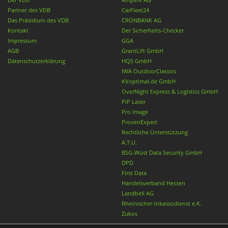
Partner des VDB
CarFleet24
Das Präsidium des VDB
CRONBANK AG
Kontakt
Der Sicherheits-Checker
Impressum
GGA
AGB
GrantLift GmbH
Datenschutzerklärung
HQS GmbH
IWA OutdoorClassics
KVoptimal.de GmbH
OverNight Express & Logistics GmbH
PiP Laser
Pro Image
ProvenExpert
Rechtliche Unterstützung
A.T.U.
BSG-Wüst Data Security GmbH
DPD
First Data
Handelsverband Hessen
Landbell AG
Rheinischer-Inkassodienst e.K.
Zukos