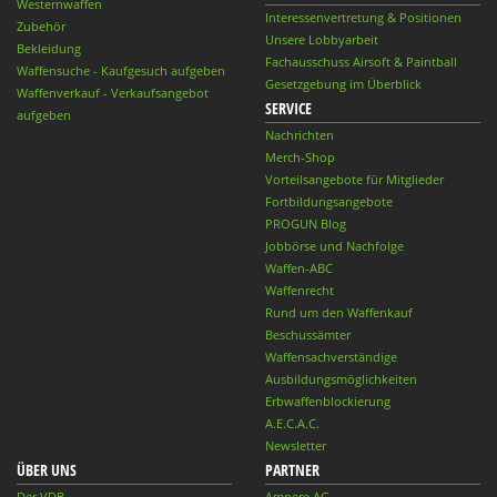
Westernwaffen
Interessenvertretung & Positionen
Zubehör
Unsere Lobbyarbeit
Bekleidung
Fachausschuss Airsoft & Paintball
Waffensuche - Kaufgesuch aufgeben
Gesetzgebung im Überblick
Waffenverkauf - Verkaufsangebot
SERVICE
aufgeben
Nachrichten
Merch-Shop
Vorteilsangebote für Mitglieder
Fortbildungsangebote
PROGUN Blog
Jobbörse und Nachfolge
Waffen-ABC
Waffenrecht
Rund um den Waffenkauf
Beschussämter
Waffensachverständige
Ausbildungsmöglichkeiten
Erbwaffenblockierung
A.E.C.A.C.
Newsletter
ÜBER UNS
PARTNER
Der VDB
Ampere AG