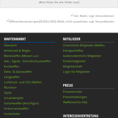
(Bitte füllen Sie alle Felder aus!)
1
*
inkl. MwSt.; zzgl. Versandkosten
2
*
differenzbesteuert gemäß §25a UStG.;MwSt. nicht ausweisbar; zzgl. Versandkosten
WAFFENMARKT
MITGLIEDER
Übersicht
Ordentliche Mitglieder (Waffen-
Armbrüste & Bögen
Fachgeschäfte)
Blankwaffen (Messer u.ä.)
Außerordentliche Mitglieder
Gas-, Signal-, Schreckschusswaffen
Fördermitglieder
Kurzwaffen
Mitgliedschaft
Deko- & Salutwaffen
Login für Mitglieder
Langwaffen
Luftdruck- und CO2-Waffen
PRESSE
Munition
Pressekontakt
Optik
Pressemeldungen
Schalldämpfer
Waffenrechts-FAQ
Softairwaffen (Airsoftgun)
Ordonnanzwaffen
Vorderlader
INTERESSENVERTRETUNG