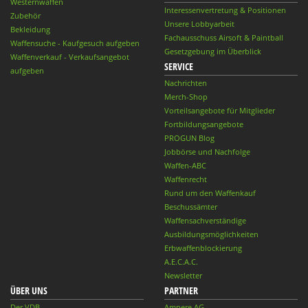
Westernwaffen
Interessenvertretung & Positionen
Zubehör
Unsere Lobbyarbeit
Bekleidung
Fachausschuss Airsoft & Paintball
Waffensuche - Kaufgesuch aufgeben
Gesetzgebung im Überblick
Waffenverkauf - Verkaufsangebot
SERVICE
aufgeben
Nachrichten
Merch-Shop
Vorteilsangebote für Mitglieder
Fortbildungsangebote
PROGUN Blog
Jobbörse und Nachfolge
Waffen-ABC
Waffenrecht
Rund um den Waffenkauf
Beschussämter
Waffensachverständige
Ausbildungsmöglichkeiten
Erbwaffenblockierung
A.E.C.A.C.
Newsletter
ÜBER UNS
PARTNER
Der VDB
Ampere AG