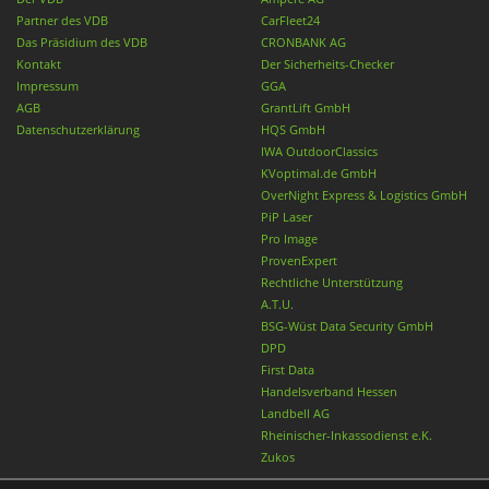
Partner des VDB
CarFleet24
Das Präsidium des VDB
CRONBANK AG
Kontakt
Der Sicherheits-Checker
Impressum
GGA
AGB
GrantLift GmbH
Datenschutzerklärung
HQS GmbH
IWA OutdoorClassics
KVoptimal.de GmbH
OverNight Express & Logistics GmbH
PiP Laser
Pro Image
ProvenExpert
Rechtliche Unterstützung
A.T.U.
BSG-Wüst Data Security GmbH
DPD
First Data
Handelsverband Hessen
Landbell AG
Rheinischer-Inkassodienst e.K.
Zukos