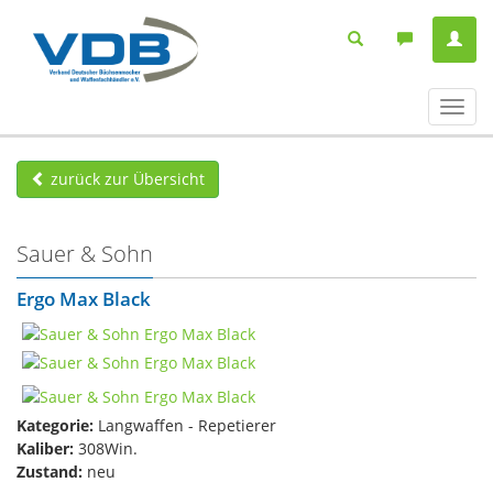
Navig
ein-/
zurück zur Übersicht
Sauer & Sohn
Ergo Max Black
Kategorie:
Langwaffen - Repetierer
Kaliber:
308Win.
Zustand:
neu