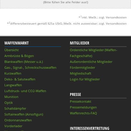
(Bitte füllen Sie alle Felder aus!)
1
*
inkl. MwSt.; zzgl. Versandkosten
2
*
differenzbesteuert gemäß §25a UStG.;MwSt. nicht ausweisbar; zzgl. Versandkosten
WAFFENMARKT
MITGLIEDER
Übersicht
Ordentliche Mitglieder (Waffen-
Armbrüste & Bögen
Fachgeschäfte)
Blankwaffen (Messer u.ä.)
Außerordentliche Mitglieder
Gas-, Signal-, Schreckschusswaffen
Fördermitglieder
Kurzwaffen
Mitgliedschaft
Deko- & Salutwaffen
Login für Mitglieder
Langwaffen
Luftdruck- und CO2-Waffen
PRESSE
Munition
Pressekontakt
Optik
Pressemeldungen
Schalldämpfer
Waffenrechts-FAQ
Softairwaffen (Airsoftgun)
Ordonnanzwaffen
Vorderlader
INTERESSENVERTRETUNG