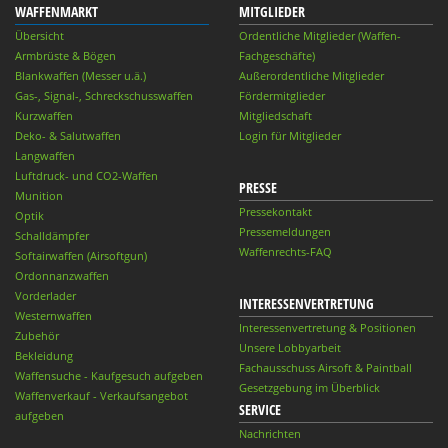
WAFFENMARKT
MITGLIEDER
Übersicht
Ordentliche Mitglieder (Waffen-
Armbrüste & Bögen
Fachgeschäfte)
Blankwaffen (Messer u.ä.)
Außerordentliche Mitglieder
Gas-, Signal-, Schreckschusswaffen
Fördermitglieder
Kurzwaffen
Mitgliedschaft
Deko- & Salutwaffen
Login für Mitglieder
Langwaffen
Luftdruck- und CO2-Waffen
PRESSE
Munition
Pressekontakt
Optik
Pressemeldungen
Schalldämpfer
Waffenrechts-FAQ
Softairwaffen (Airsoftgun)
Ordonnanzwaffen
Vorderlader
INTERESSENVERTRETUNG
Westernwaffen
Interessenvertretung & Positionen
Zubehör
Unsere Lobbyarbeit
Bekleidung
Fachausschuss Airsoft & Paintball
Waffensuche - Kaufgesuch aufgeben
Gesetzgebung im Überblick
Waffenverkauf - Verkaufsangebot
SERVICE
aufgeben
Nachrichten