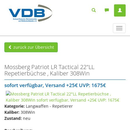
Navig
ein-/
zurück zur Übersicht
Mossberg Patriot LR Tactical 22"LL
Repetierbüchse , Kaliber 308Win
sofort verfügbar, Versand +25€ UVP: 1675€
Kategorie:
Langwaffen - Repetierer
Kaliber:
308Win
Zustand:
neu