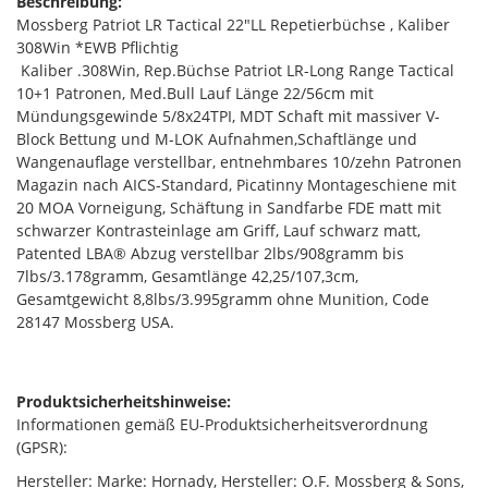
Beschreibung:
Mossberg Patriot LR Tactical 22"LL Repetierbüchse , Kaliber
308Win *EWB Pflichtig
Kaliber .308Win, Rep.Büchse Patriot LR-Long Range Tactical
10+1 Patronen, Med.Bull Lauf Länge 22/56cm mit
Mündungsgewinde 5/8x24TPI, MDT Schaft mit massiver V-
Block Bettung und M-LOK Aufnahmen,Schaftlänge und
Wangenauflage verstellbar, entnehmbares 10/zehn Patronen
Magazin nach AICS-Standard, Picatinny Montageschiene mit
20 MOA Vorneigung, Schäftung in Sandfarbe FDE matt mit
schwarzer Kontrasteinlage am Griff, Lauf schwarz matt,
Patented LBA® Abzug verstellbar 2lbs/908gramm bis
7lbs/3.178gramm, Gesamtlänge 42,25/107,3cm,
Gesamtgewicht 8,8lbs/3.995gramm ohne Munition, Code
28147 Mossberg USA.
Produktsicherheitshinweise:
Informationen gemäß EU-Produktsicherheitsverordnung
(GPSR):
Hersteller: Marke: Hornady, Hersteller: O.F. Mossberg & Sons,