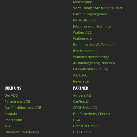
Merch-Shop
Vorteilsangebote für Mitglieder
Fortbildungsangebote
PROGUN Blog
Jobbörse und Nachfolge
Waffen-ABC
Waffenrecht
Rund um den Waffenkauf
Beschussämter
Waffensachverständige
Ausbildungsmöglichkeiten
Erbwaffenblockierung
A.E.C.A.C.
Newsletter
ÜBER UNS
PARTNER
Der VDB
Ampere AG
Partner des VDB
CarFleet24
Das Präsidium des VDB
CRONBANK AG
Kontakt
Der Sicherheits-Checker
Impressum
GGA
AGB
GrantLift GmbH
Datenschutzerklärung
HQS GmbH