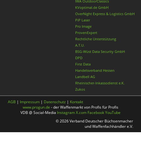
IWA OutdoorClassics
KVoptimal.de GmbH
OverNight Express & Logistics GmbH
PiP Laser
Pro Image
ProvenExpert
Rechtliche Unterstützung
A.T.U.
BSG-Wüst Data Security GmbH
DPD
First Data
Handelsverband Hessen
Landbell AG
Rheinischer-Inkassodienst e.K.
Zukos
AGB
|
Impressum
|
Datenschutz
|
Kontakt
www.progun.de
- der Waffenmarkt von Profis für Profis
VDB @ Social-Media
Instagram
X.com
Facebook
YouTube
© 2026 Verband Deutscher Büchsenmacher
und Waffenfachhändler e.V.