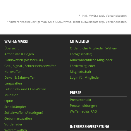
1
*
inkl. MwSt.; zzgl. Versandkosten
2
*
differenzbesteuert gemäß §25a UStG.;MwSt. nicht ausweisbar; zzgl. Versandkosten
WAFFENMARKT
MITGLIEDER
Übersicht
Ordentliche Mitglieder (Waffen-
Armbrüste & Bögen
Fachgeschäfte)
Blankwaffen (Messer u.ä.)
Außerordentliche Mitglieder
Gas-, Signal-, Schreckschusswaffen
Fördermitglieder
Kurzwaffen
Mitgliedschaft
Deko- & Salutwaffen
Login für Mitglieder
Langwaffen
Luftdruck- und CO2-Waffen
PRESSE
Munition
Pressekontakt
Optik
Pressemeldungen
Schalldämpfer
Waffenrechts-FAQ
Softairwaffen (Airsoftgun)
Ordonnanzwaffen
Vorderlader
INTERESSENVERTRETUNG
Westernwaffen