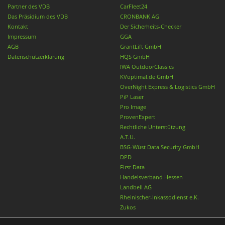
Partner des VDB
CarFleet24
Das Präsidium des VDB
CRONBANK AG
Kontakt
Der Sicherheits-Checker
Impressum
GGA
AGB
GrantLift GmbH
Datenschutzerklärung
HQS GmbH
IWA OutdoorClassics
KVoptimal.de GmbH
OverNight Express & Logistics GmbH
PiP Laser
Pro Image
ProvenExpert
Rechtliche Unterstützung
A.T.U.
BSG-Wüst Data Security GmbH
DPD
First Data
Handelsverband Hessen
Landbell AG
Rheinischer-Inkassodienst e.K.
Zukos