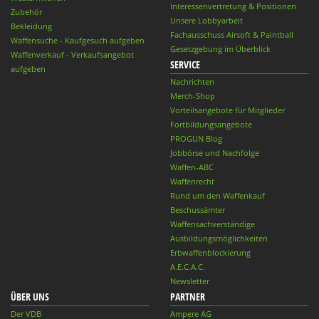
Interessenvertretung & Positionen
Zubehör
Unsere Lobbyarbeit
Bekleidung
Fachausschuss Airsoft & Paintball
Waffensuche - Kaufgesuch aufgeben
Gesetzgebung im Überblick
Waffenverkauf - Verkaufsangebot
SERVICE
aufgeben
Nachrichten
Merch-Shop
Vorteilsangebote für Mitglieder
Fortbildungsangebote
PROGUN Blog
Jobbörse und Nachfolge
Waffen-ABC
Waffenrecht
Rund um den Waffenkauf
Beschussämter
Waffensachverständige
Ausbildungsmöglichkeiten
Erbwaffenblockierung
A.E.C.A.C.
Newsletter
ÜBER UNS
PARTNER
Der VDB
Ampere AG