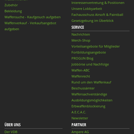
Interessenvertretung & Positionen
Zubehör
Unsere Lobbyarbeit
Bekleidung
Fachausschuss Airsoft & Paintball
Waffensuche - Kaufgesuch aufgeben
Gesetzgebung im Überblick
Waffenverkauf - Verkaufsangebot
SERVICE
aufgeben
Nachrichten
Merch-Shop
Vorteilsangebote für Mitglieder
Fortbildungsangebote
PROGUN Blog
Jobbörse und Nachfolge
Waffen-ABC
Waffenrecht
Rund um den Waffenkauf
Beschussämter
Waffensachverständige
Ausbildungsmöglichkeiten
Erbwaffenblockierung
A.E.C.A.C.
Newsletter
ÜBER UNS
PARTNER
Der VDB
Ampere AG