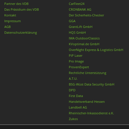
Partner des VDB
CarFleet24
Das Präsidium des VDB
CRONBANK AG
Kontakt
Der Sicherheits-Checker
Impressum
GGA
AGB
GrantLift GmbH
Datenschutzerklärung
HQS GmbH
IWA OutdoorClassics
KVoptimal.de GmbH
OverNight Express & Logistics GmbH
PiP Laser
Pro Image
ProvenExpert
Rechtliche Unterstützung
A.T.U.
BSG-Wüst Data Security GmbH
DPD
First Data
Handelsverband Hessen
Landbell AG
Rheinischer-Inkassodienst e.K.
Zukos