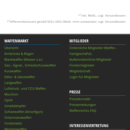
1
*
inkl. MwSt.; zzgl. Versandkosten
2
*
differenzbesteuert gemäß §25a UStG.;MwSt. nicht ausweisbar; zzgl. Versandkosten
WAFFENMARKT
MITGLIEDER
Übersicht
Ordentliche Mitglieder (Waffen-
Armbrüste & Bögen
Fachgeschäfte)
Blankwaffen (Messer u.ä.)
Außerordentliche Mitglieder
Gas-, Signal-, Schreckschusswaffen
Fördermitglieder
Kurzwaffen
Mitgliedschaft
Deko- & Salutwaffen
Login für Mitglieder
Langwaffen
Luftdruck- und CO2-Waffen
PRESSE
Munition
Pressekontakt
Optik
Pressemeldungen
Schalldämpfer
Waffenrechts-FAQ
Softairwaffen (Airsoftgun)
Ordonnanzwaffen
Vorderlader
INTERESSENVERTRETUNG
Westernwaffen