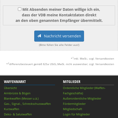
Mit Absenden meiner Daten willige ich ein,
dass der VDB meine Kontaktdaten direkt
an den oben genannten Empfänger übermittelt.
Nachricht versenden
(Bitte füllen Sie alle Felder aus!)
1
*
inkl. MwSt.; zzgl. Versandkosten
2
*
differenzbesteuert gemäß §25a UStG.;MwSt. nicht ausweisbar; zzgl. Versandkosten
WAFFENMARKT
MITGLIEDER
Übersicht
Ordentliche Mitglieder (Waffen-
Armbrüste & Bögen
Fachgeschäfte)
Blankwaffen (Messer u.ä.)
Außerordentliche Mitglieder
Gas-, Signal-, Schreckschusswaffen
Fördermitglieder
Kurzwaffen
Mitgliedschaft
Deko- & Salutwaffen
Login für Mitglieder