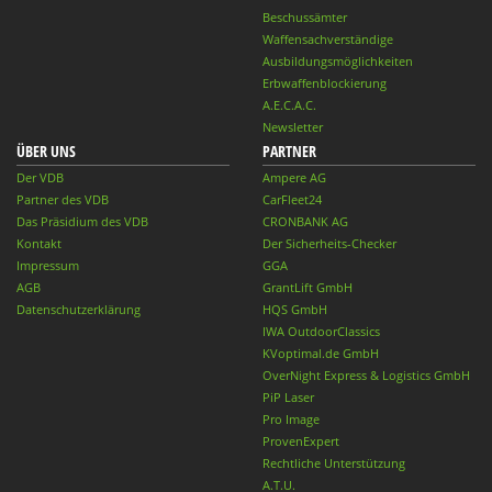
Beschussämter
Waffensachverständige
Ausbildungsmöglichkeiten
Erbwaffenblockierung
A.E.C.A.C.
Newsletter
ÜBER UNS
PARTNER
Der VDB
Ampere AG
Partner des VDB
CarFleet24
Das Präsidium des VDB
CRONBANK AG
Kontakt
Der Sicherheits-Checker
Impressum
GGA
AGB
GrantLift GmbH
Datenschutzerklärung
HQS GmbH
IWA OutdoorClassics
KVoptimal.de GmbH
OverNight Express & Logistics GmbH
PiP Laser
Pro Image
ProvenExpert
Rechtliche Unterstützung
A.T.U.