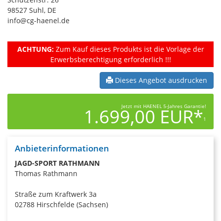
98527 Suhl, DE
info@cg-haenel.de
ACHTUNG:
Zum Kauf dieses Produkts ist die Vorlage der
Erwerbsberechtigung erforderlich !!!
Dieses Angebot ausdrucken
Jetzt mit HAENEL 5-Jahres Garantie!
1.699,00 EUR*
1
Anbieterinformationen
JAGD-SPORT RATHMANN
Thomas Rathmann
Straße zum Kraftwerk 3a
02788 Hirschfelde (Sachsen)