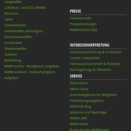
Langwaffen
Luftdruck- und CO2-Waffen
PRESSE
Munition
Pressekontakt
Optik
Pressemeldungen
Schalldämpfer
Waffenrechts-FAQ
Softairwaffen (Airsoftgun)
Ordonnanzwaffen
Vorderlader
INTERESSENVERTRETUNG
Westernwaffen
Interessenvertretung & Positionen
Zubehör
Unsere Lobbyarbeit
Bekleidung
Fachausschuss Airsoft & Paintball
Waffensuche - Kaufgesuch aufgeben
Gesetzgebung im Überblick
Waffenverkauf - Verkaufsangebot
SERVICE
aufgeben
Nachrichten
Merch-Shop
Vorteilsangebote für Mitglieder
Fortbildungsangebote
PROGUN Blog
Jobbörse und Nachfolge
Waffen-ABC
Waffenrecht
Rund um den Waffenkauf