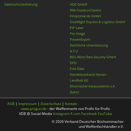
Datenschutzerklärung
HQS GmbH
IWA OutdoorClassics
KVoptimal.de GmbH
OverNight Express & Logistics GmbH
PiP Laser
Pro Image
ProvenExpert
Rechtliche Unterstützung
A.T.U.
BSG-Wüst Data Security GmbH
DPD
First Data
Handelsverband Hessen
Landbell AG
Rheinischer-Inkassodienst e.K.
Zukos
AGB
|
Impressum
|
Datenschutz
|
Kontakt
www.progun.de
- der Waffenmarkt von Profis für Profis
VDB @ Social-Media
Instagram
X.com
Facebook
YouTube
© 2026 Verband Deutscher Büchsenmacher
und Waffenfachhändler e.V.