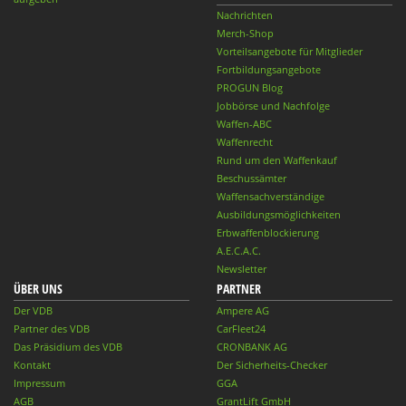
Nachrichten
Merch-Shop
Vorteilsangebote für Mitglieder
Fortbildungsangebote
PROGUN Blog
Jobbörse und Nachfolge
Waffen-ABC
Waffenrecht
Rund um den Waffenkauf
Beschussämter
Waffensachverständige
Ausbildungsmöglichkeiten
Erbwaffenblockierung
A.E.C.A.C.
Newsletter
ÜBER UNS
PARTNER
Der VDB
Ampere AG
Partner des VDB
CarFleet24
Das Präsidium des VDB
CRONBANK AG
Kontakt
Der Sicherheits-Checker
Impressum
GGA
AGB
GrantLift GmbH