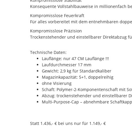
Kompromisslose Stabilität
Konsequente Vollstahlbauweise in millionenfach b
Kompromisslose Feuerkraft
Für alles vorbereitet mit dem entnehmbaren dopp
Kompromisslose Präzision
Trockenstehender und einstellbarer Direktabzug für
Technische Daten:
Lauflänge: nur 47 CM Lauflänge !!!
Laufdurchmesser 17 mm
Gewicht: 2,9 kg für Standardkaliber
Magazinkapazität: 5+1, doppelreihig
ohne Visierung
Schaft: Polymer-2-Komponentenschaft mit Sof
Abzug: trockenstehender und einstellbarer D
Multi-Purpose-Cap – abnehmbare Schaftkappe
Statt 1.436,- € bei uns nur für 1.149,- €