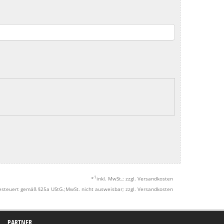
1
*
inkl. MwSt.; zzgl. Versandkosten
esteuert gemäß §25a UStG.;MwSt. nicht ausweisbar; zzgl. Versandkosten
PARTNER