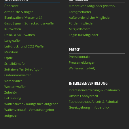
Übersicht
Ordentliche Mitglieder (Waffen-
Armbrüste & Bögen
Fachgeschäfte)
Blankwaffen (Messer u.ä.)
Außerordentliche Mitglieder
Gas-, Signal-, Schreckschusswaffen
Fördermitglieder
Kurzwaffen
Mitgliedschaft
Deko- & Salutwaffen
Login für Mitglieder
Langwaffen
Luftdruck- und CO2-Waffen
PRESSE
Munition
Pressekontakt
Optik
Pressemeldungen
Schalldämpfer
Waffenrechts-FAQ
Softairwaffen (Airsoftgun)
Ordonnanzwaffen
Vorderlader
INTERESSENVERTRETUNG
Westernwaffen
Interessenvertretung & Positionen
Zubehör
Unsere Lobbyarbeit
Bekleidung
Fachausschuss Airsoft & Paintball
Waffensuche - Kaufgesuch aufgeben
Gesetzgebung im Überblick
Waffenverkauf - Verkaufsangebot
aufgeben