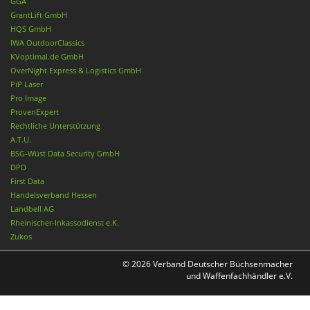
GGA
GrantLift GmbH
HQS GmbH
IWA OutdoorClassics
KVoptimal.de GmbH
OverNight Express & Logistics GmbH
PiP Laser
Pro Image
ProvenExpert
Rechtliche Unterstützung
A.T.U.
BSG-Wüst Data Security GmbH
DPD
First Data
Handelsverband Hessen
Landbell AG
Rheinischer-Inkassodienst e.K.
Zukos
© 2026 Verband Deutscher Büchsenmacher
und Waffenfachhändler e.V.