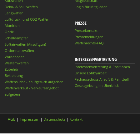
Kurzwaffen
Mitgliedschaft
Deko- & Salutwaffen
Login für Mitglieder
Langwaffen
Luftdruck- und CO2-Waffen
PRESSE
Munition
Pressekontakt
Optik
Pressemeldungen
Schalldämpfer
Waffenrechts-FAQ
Softairwaffen (Airsoftgun)
Ordonnanzwaffen
Vorderlader
INTERESSENVERTRETUNG
Westernwaffen
Interessenvertretung & Positionen
Zubehör
Unsere Lobbyarbeit
Bekleidung
Fachausschuss Airsoft & Paintball
Waffensuche - Kaufgesuch aufgeben
Gesetzgebung im Überblick
Waffenverkauf - Verkaufsangebot
aufgeben
AGB
|
Impressum
|
Datenschutz
|
Kontakt