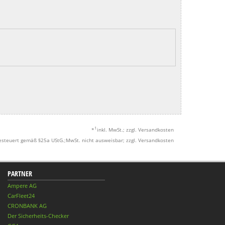
1
*
inkl. MwSt.; zzgl. Versandkosten
esteuert gemäß §25a UStG.;MwSt. nicht ausweisbar; zzgl. Versandkosten
PARTNER
Ampere AG
CarFleet24
CRONBANK AG
Der Sicherheits-Checker