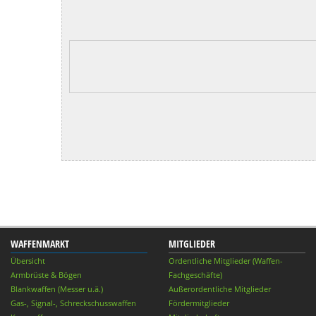
WAFFENMARKT
MITGLIEDER
Übersicht
Ordentliche Mitglieder (Waffen-
Armbrüste & Bögen
Fachgeschäfte)
Blankwaffen (Messer u.ä.)
Außerordentliche Mitglieder
Gas-, Signal-, Schreckschusswaffen
Fördermitglieder