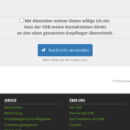
Mit Absenden meiner Daten willige ich ein,
dass der VDB meine Kontaktdaten direkt
an den oben genannten Empfänger übermittelt.
Nachricht versenden
(Bitte füllen Sie alle Felder aus!)
2
*
differenzb
SERVICE
ÜBER UNS
Nachrichten
Der VDB
Merch-Shop
Partner des VDB
Vorteilsangebote für Mitglieder
Das Präsidium des VDB
Fortbildungsangebote
Kontakt