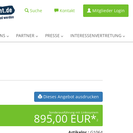
Suche
Kontakt
Mitglieder Login
UNS
PARTNER
PRESSE
INTERESSENVERTRETUNG
Dieses Angebot ausdrucken
Sonderausführung mit Linkssystem
895,00 EUR*
2
Artikelnr.:
G1064