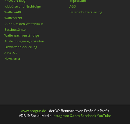
PROGUN Blog
Impressum
Jobbörse und Nachfolge
AGB
Waffen-ABC
Datenschutzerklärung
Waffenrecht
Rund um den Waffenkauf
Beschussämter
Waffensachverständige
Ausbildungsmöglichkeiten
Erbwaffenblockierung
A.E.C.A.C.
Newsletter
www.progun.de
- der Waffenmarkt von Profis für Profis
VDB @ Social-Media
Instagram
X.com
Facebook
YouTube