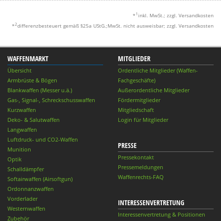
1
*
inkl. MwSt.; zzgl. Versandkosten
2
*
differenzbesteuert gemäß §25a UStG.;MwSt. nicht ausweisbar; zzgl. Versandkosten
WAFFENMARKT
MITGLIEDER
Übersicht
Ordentliche Mitglieder (Waffen-
Armbrüste & Bögen
Fachgeschäfte)
Blankwaffen (Messer u.ä.)
Außerordentliche Mitglieder
Gas-, Signal-, Schreckschusswaffen
Fördermitglieder
Kurzwaffen
Mitgliedschaft
Deko- & Salutwaffen
Login für Mitglieder
Langwaffen
Luftdruck- und CO2-Waffen
PRESSE
Munition
Pressekontakt
Optik
Pressemeldungen
Schalldämpfer
Waffenrechts-FAQ
Softairwaffen (Airsoftgun)
Ordonnanzwaffen
Vorderlader
INTERESSENVERTRETUNG
Westernwaffen
Interessenvertretung & Positionen
Zubehör