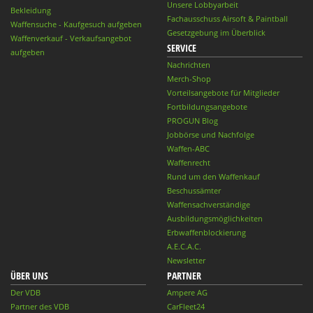
Unsere Lobbyarbeit
Bekleidung
Fachausschuss Airsoft & Paintball
Waffensuche - Kaufgesuch aufgeben
Gesetzgebung im Überblick
Waffenverkauf - Verkaufsangebot
SERVICE
aufgeben
Nachrichten
Merch-Shop
Vorteilsangebote für Mitglieder
Fortbildungsangebote
PROGUN Blog
Jobbörse und Nachfolge
Waffen-ABC
Waffenrecht
Rund um den Waffenkauf
Beschussämter
Waffensachverständige
Ausbildungsmöglichkeiten
Erbwaffenblockierung
A.E.C.A.C.
Newsletter
ÜBER UNS
PARTNER
Der VDB
Ampere AG
Partner des VDB
CarFleet24