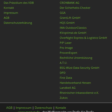
Das Präsidium des VDB
CRONBANK AG
Kontakt
Der Sicherheits-Checker
Impressum
GGA
AGB
GrantLift GmbH
Datenschutzerklärung
HQS GmbH
IWA OutdoorClassics
KVoptimal.de GmbH
OverNight Express & Logistics GmbH
PiP Laser
Pro Image
ProvenExpert
Rechtliche Unterstützung
A.T.U.
BSG-Wüst Data Security GmbH
DPD
First Data
Handelsverband Hessen
Landbell AG
Rheinischer-Inkassodienst e.K.
Zukos
AGB
|
Impressum
|
Datenschutz
|
Kontakt
www.progun.de
- der Waffenmarkt von Profis für Profis