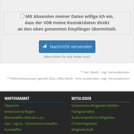
Mit Absenden meiner Daten willige ich ein,
dass der VDB meine Kontaktdaten direkt
an den oben genannten Empfänger übermittelt.
Nachricht versenden
(Bitte füllen Sie alle Felder aus!)
1
*
inkl. MwSt.; zzgl. Versandkosten
2
*
differenzbesteuert gemäß §25a UStG.;MwSt. nicht ausweisbar; zzgl. Versandkosten
WAFFENMARKT
MITGLIEDER
Übersicht
Ordentliche Mitglieder (Waffen-
Armbrüste & Bögen
Fachgeschäfte)
Blankwaffen (Messer u.ä.)
Außerordentliche Mitglieder
Gas-, Signal-, Schreckschusswaffen
Fördermitglieder
Kurzwaffen
Mitgliedschaft