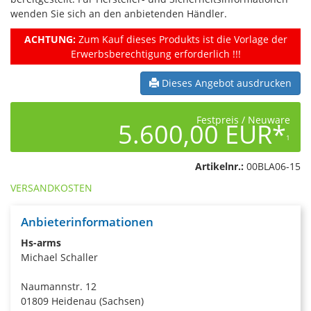
wenden Sie sich an den anbietenden Händler.
ACHTUNG:
Zum Kauf dieses Produkts ist die Vorlage der
Erwerbsberechtigung erforderlich !!!
Dieses Angebot ausdrucken
Festpreis / Neuware
5.600,00 EUR*
1
Artikelnr.:
00BLA06-15
VERSANDKOSTEN
Anbieterinformationen
Hs-arms
Michael Schaller
Naumannstr. 12
01809 Heidenau (Sachsen)