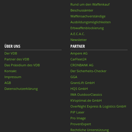
Rund um den Waffenkauf
Beschussämter
Waffensachverständige
Ausbildungsmöglichkeiten
Erbwaffenblockierung
A.E.C.A.C.
Newsletter
ÜBER UNS
PARTNER
Der VDB
Ampere AG
Partner des VDB
CarFleet24
Das Präsidium des VDB
CRONBANK AG
Kontakt
Der Sicherheits-Checker
Impressum
GGA
AGB
GrantLift GmbH
Datenschutzerklärung
HQS GmbH
IWA OutdoorClassics
KVoptimal.de GmbH
OverNight Express & Logistics GmbH
PiP Laser
Pro Image
ProvenExpert
Rechtliche Unterstützung