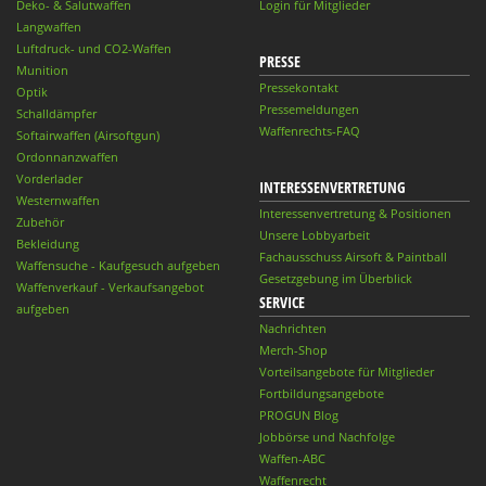
Deko- & Salutwaffen
Login für Mitglieder
Langwaffen
Luftdruck- und CO2-Waffen
PRESSE
Munition
Pressekontakt
Optik
Pressemeldungen
Schalldämpfer
Waffenrechts-FAQ
Softairwaffen (Airsoftgun)
Ordonnanzwaffen
Vorderlader
INTERESSENVERTRETUNG
Westernwaffen
Interessenvertretung & Positionen
Zubehör
Unsere Lobbyarbeit
Bekleidung
Fachausschuss Airsoft & Paintball
Waffensuche - Kaufgesuch aufgeben
Gesetzgebung im Überblick
Waffenverkauf - Verkaufsangebot
SERVICE
aufgeben
Nachrichten
Merch-Shop
Vorteilsangebote für Mitglieder
Fortbildungsangebote
PROGUN Blog
Jobbörse und Nachfolge
Waffen-ABC
Waffenrecht