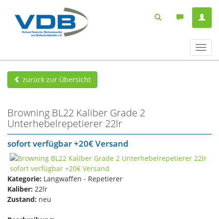
Navig
ein-/
zurück zur Übersicht
Browning BL22 Kaliber Grade 2
Unterhebelrepetierer 22lr
sofort verfügbar +20€ Versand
Kategorie:
Langwaffen - Repetierer
Kaliber:
22lr
Zustand:
neu