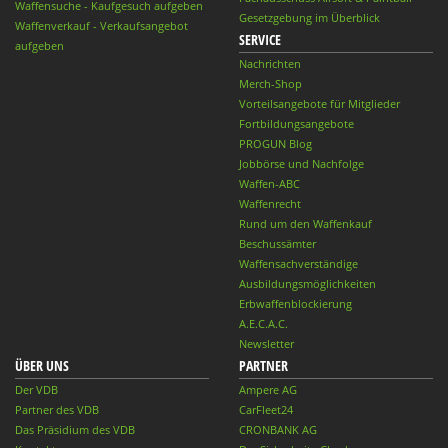
Waffensuche - Kaufgesuch aufgeben
Gesetzgebung im Überblick
Waffenverkauf - Verkaufsangebot
SERVICE
aufgeben
Nachrichten
Merch-Shop
Vorteilsangebote für Mitglieder
Fortbildungsangebote
PROGUN Blog
Jobbörse und Nachfolge
Waffen-ABC
Waffenrecht
Rund um den Waffenkauf
Beschussämter
Waffensachverständige
Ausbildungsmöglichkeiten
Erbwaffenblockierung
A.E.C.A.C.
Newsletter
ÜBER UNS
PARTNER
Der VDB
Ampere AG
Partner des VDB
CarFleet24
Das Präsidium des VDB
CRONBANK AG