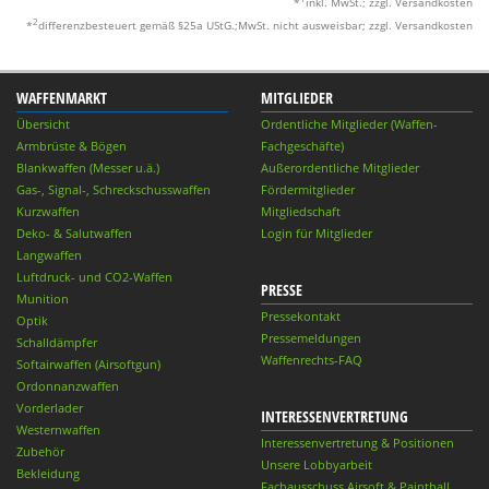
*
inkl. MwSt.; zzgl. Versandkosten
2
*
differenzbesteuert gemäß §25a UStG.;MwSt. nicht ausweisbar; zzgl. Versandkosten
WAFFENMARKT
MITGLIEDER
Übersicht
Ordentliche Mitglieder (Waffen-
Armbrüste & Bögen
Fachgeschäfte)
Blankwaffen (Messer u.ä.)
Außerordentliche Mitglieder
Gas-, Signal-, Schreckschusswaffen
Fördermitglieder
Kurzwaffen
Mitgliedschaft
Deko- & Salutwaffen
Login für Mitglieder
Langwaffen
Luftdruck- und CO2-Waffen
PRESSE
Munition
Pressekontakt
Optik
Pressemeldungen
Schalldämpfer
Waffenrechts-FAQ
Softairwaffen (Airsoftgun)
Ordonnanzwaffen
Vorderlader
INTERESSENVERTRETUNG
Westernwaffen
Interessenvertretung & Positionen
Zubehör
Unsere Lobbyarbeit
Bekleidung
Fachausschuss Airsoft & Paintball