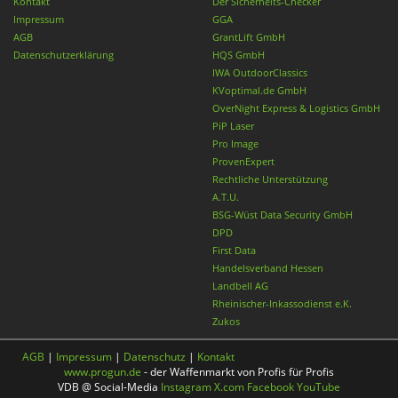
Kontakt
Der Sicherheits-Checker
Impressum
GGA
AGB
GrantLift GmbH
Datenschutzerklärung
HQS GmbH
IWA OutdoorClassics
KVoptimal.de GmbH
OverNight Express & Logistics GmbH
PiP Laser
Pro Image
ProvenExpert
Rechtliche Unterstützung
A.T.U.
BSG-Wüst Data Security GmbH
DPD
First Data
Handelsverband Hessen
Landbell AG
Rheinischer-Inkassodienst e.K.
Zukos
AGB
|
Impressum
|
Datenschutz
|
Kontakt
www.progun.de
- der Waffenmarkt von Profis für Profis
VDB @ Social-Media
Instagram
X.com
Facebook
YouTube