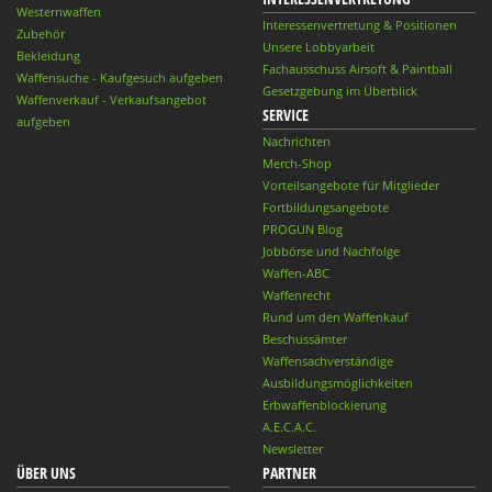
Westernwaffen
Interessenvertretung & Positionen
Zubehör
Unsere Lobbyarbeit
Bekleidung
Fachausschuss Airsoft & Paintball
Waffensuche - Kaufgesuch aufgeben
Gesetzgebung im Überblick
Waffenverkauf - Verkaufsangebot
SERVICE
aufgeben
Nachrichten
Merch-Shop
Vorteilsangebote für Mitglieder
Fortbildungsangebote
PROGUN Blog
Jobbörse und Nachfolge
Waffen-ABC
Waffenrecht
Rund um den Waffenkauf
Beschussämter
Waffensachverständige
Ausbildungsmöglichkeiten
Erbwaffenblockierung
A.E.C.A.C.
Newsletter
ÜBER UNS
PARTNER