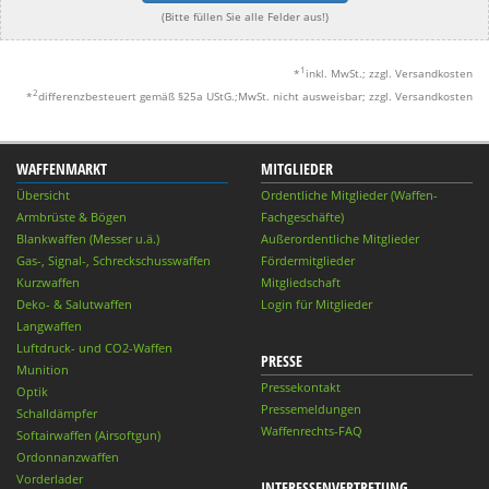
(Bitte füllen Sie alle Felder aus!)
1
*
inkl. MwSt.; zzgl. Versandkosten
2
*
differenzbesteuert gemäß §25a UStG.;MwSt. nicht ausweisbar; zzgl. Versandkosten
WAFFENMARKT
MITGLIEDER
Übersicht
Ordentliche Mitglieder (Waffen-
Armbrüste & Bögen
Fachgeschäfte)
Blankwaffen (Messer u.ä.)
Außerordentliche Mitglieder
Gas-, Signal-, Schreckschusswaffen
Fördermitglieder
Kurzwaffen
Mitgliedschaft
Deko- & Salutwaffen
Login für Mitglieder
Langwaffen
Luftdruck- und CO2-Waffen
PRESSE
Munition
Pressekontakt
Optik
Pressemeldungen
Schalldämpfer
Waffenrechts-FAQ
Softairwaffen (Airsoftgun)
Ordonnanzwaffen
Vorderlader
INTERESSENVERTRETUNG