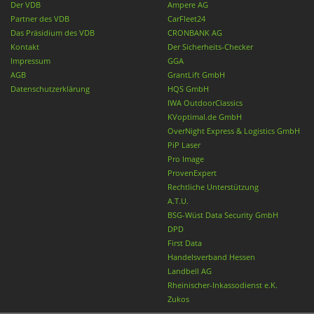
Der VDB
Ampere AG
Partner des VDB
CarFleet24
Das Präsidium des VDB
CRONBANK AG
Kontakt
Der Sicherheits-Checker
Impressum
GGA
AGB
GrantLift GmbH
Datenschutzerklärung
HQS GmbH
IWA OutdoorClassics
KVoptimal.de GmbH
OverNight Express & Logistics GmbH
PiP Laser
Pro Image
ProvenExpert
Rechtliche Unterstützung
A.T.U.
BSG-Wüst Data Security GmbH
DPD
First Data
Handelsverband Hessen
Landbell AG
Rheinischer-Inkassodienst e.K.
Zukos