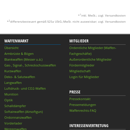
1
*
inkl. MwSt.; zzgl. Versandkosten
2
*
differenzbesteuert gemäß §25a UStG.;MwSt. nicht ausweisbar; zzgl. Versandkosten
WAFFENMARKT
MITGLIEDER
Übersicht
Ordentliche Mitglieder (Waffen-
Armbrüste & Bögen
Fachgeschäfte)
Blankwaffen (Messer u.ä.)
Außerordentliche Mitglieder
Gas-, Signal-, Schreckschusswaffen
Fördermitglieder
Kurzwaffen
Mitgliedschaft
Deko- & Salutwaffen
Login für Mitglieder
Langwaffen
Luftdruck- und CO2-Waffen
PRESSE
Munition
Pressekontakt
Optik
Pressemeldungen
Schalldämpfer
Waffenrechts-FAQ
Softairwaffen (Airsoftgun)
Ordonnanzwaffen
Vorderlader
INTERESSENVERTRETUNG
Westernwaffen