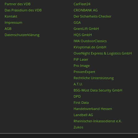
Partner des VDB
CarFleet24
Das Präsidium des VDB
CRONBANK AG
Kontakt
Der Sicherheits-Checker
Impressum
GGA
AGB
GrantLift GmbH
Datenschutzerklärung
HQS GmbH
IWA OutdoorClassics
KVoptimal.de GmbH
OverNight Express & Logistics GmbH
PiP Laser
Pro Image
ProvenExpert
Rechtliche Unterstützung
A.T.U.
BSG-Wüst Data Security GmbH
DPD
First Data
Handelsverband Hessen
Landbell AG
Rheinischer-Inkassodienst e.K.
Zukos