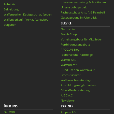
Interessenvertretung & Positionen
Zubehör
Unsere Lobbyarbeit
Bekleidung
Fachausschuss Airsoft & Paintball
Waffensuche - Kaufgesuch aufgeben
Gesetzgebung im Überblick
Waffenverkauf - Verkaufsangebot
SERVICE
aufgeben
Nachrichten
Merch-Shop
Vorteilsangebote für Mitglieder
Fortbildungsangebote
PROGUN Blog
Jobbörse und Nachfolge
Waffen-ABC
Waffenrecht
Rund um den Waffenkauf
Beschussämter
Waffensachverständige
Ausbildungsmöglichkeiten
Erbwaffenblockierung
A.E.C.A.C.
Newsletter
ÜBER UNS
PARTNER
Der VDB
Ampere AG