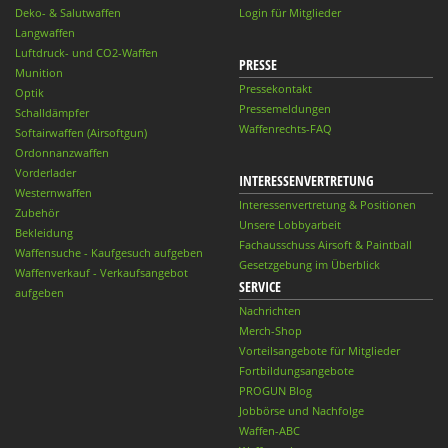
Deko- & Salutwaffen
Login für Mitglieder
Langwaffen
Luftdruck- und CO2-Waffen
PRESSE
Munition
Pressekontakt
Optik
Pressemeldungen
Schalldämpfer
Waffenrechts-FAQ
Softairwaffen (Airsoftgun)
Ordonnanzwaffen
Vorderlader
INTERESSENVERTRETUNG
Westernwaffen
Interessenvertretung & Positionen
Zubehör
Unsere Lobbyarbeit
Bekleidung
Fachausschuss Airsoft & Paintball
Waffensuche - Kaufgesuch aufgeben
Gesetzgebung im Überblick
Waffenverkauf - Verkaufsangebot
SERVICE
aufgeben
Nachrichten
Merch-Shop
Vorteilsangebote für Mitglieder
Fortbildungsangebote
PROGUN Blog
Jobbörse und Nachfolge
Waffen-ABC