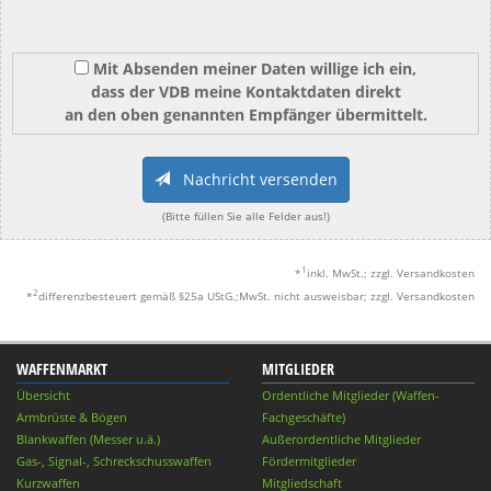
Mit Absenden meiner Daten willige ich ein,
dass der VDB meine Kontaktdaten direkt
an den oben genannten Empfänger übermittelt.
Nachricht versenden
(Bitte füllen Sie alle Felder aus!)
1
*
inkl. MwSt.; zzgl. Versandkosten
2
*
differenzbesteuert gemäß §25a UStG.;MwSt. nicht ausweisbar; zzgl. Versandkosten
WAFFENMARKT
MITGLIEDER
Übersicht
Ordentliche Mitglieder (Waffen-
Armbrüste & Bögen
Fachgeschäfte)
Blankwaffen (Messer u.ä.)
Außerordentliche Mitglieder
Gas-, Signal-, Schreckschusswaffen
Fördermitglieder
Kurzwaffen
Mitgliedschaft