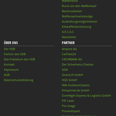
Waffenrecht
Rund um den Waffenkauf
Beschussämter
Waffensachverständige
Ausbildungsmöglichkeiten
Erbwaffenblockierung
A.E.C.A.C.
Newsletter
ÜBER UNS
PARTNER
Der VDB
Ampere AG
Partner des VDB
CarFleet24
Das Präsidium des VDB
CRONBANK AG
Kontakt
Der Sicherheits-Checker
Impressum
GGA
AGB
GrantLift GmbH
Datenschutzerklärung
HQS GmbH
IWA OutdoorClassics
KVoptimal.de GmbH
OverNight Express & Logistics GmbH
PiP Laser
Pro Image
ProvenExpert