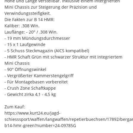
Höhe und Länge verstellbar. Inklusive einem intergrierten
Mini Chassis zur Steigerung der Präzision und
Verwindungssteifigkeit.
Die Fakten zur B 14 HMR:
Kaliber: .308 Win.
Lauflänge: - 20" / .308 Win.
- 19 mm Mündungsdurchmesser
- 15 x 1 Laufgewinde
- 5 Schuss Steckmagazin (AICS kompatibel)
- HMR Schaft Grün mit schwarzer Struktur mit integriertem
Mini Chassis
- 90° Öffnungswinkel
- Vergrößerter Kammerstengelgriff
- Für Montagebasen vorbereitet
- Crush Zone Schaftkappe
- Gewicht zirka 4,1 - 4,5 kg
Zum Kauf:
https://www.kurt24.eu/jagd-
schiesssport/waffen/langwaffen/repetierbuechsen/17892/berga
b14-hmr-green?number=24-09785G