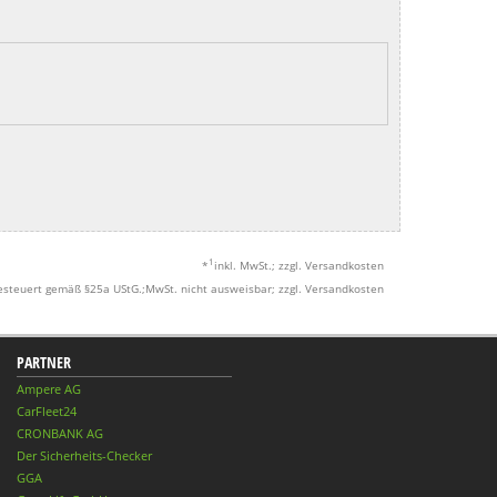
1
*
inkl. MwSt.; zzgl. Versandkosten
esteuert gemäß §25a UStG.;MwSt. nicht ausweisbar; zzgl. Versandkosten
PARTNER
Ampere AG
CarFleet24
CRONBANK AG
Der Sicherheits-Checker
GGA