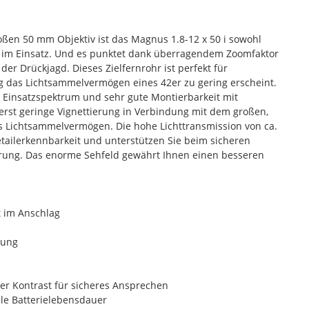
n 50 mm Objektiv ist das Magnus 1.8-12 x 50 i sowohl
bel im Einsatz. Und es punktet dank überragendem Zoomfaktor
er Drückjagd. Dieses Zielfernrohr ist perfekt für
ig das Lichtsammelvermögen eines 42er zu gering erscheint.
es Einsatzspektrum und sehr gute Montierbarkeit mit
ußerst geringe Vignettierung in Verbindung mit dem großen,
s Lichtsammelvermögen. Die hohe Lichttransmission von ca.
etailerkennbarkeit und unterstützen Sie beim sicheren
rung. Das enorme Sehfeld gewährt Ihnen einen besseren
t im Anschlag
nung
er Kontrast für sicheres Ansprechen
le Batterielebensdauer