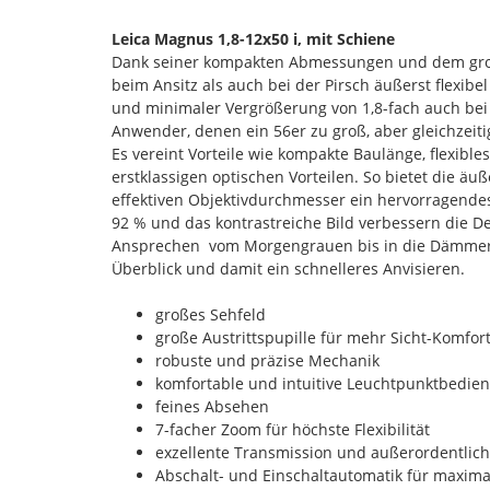
Leica Magnus 1,8-12x50 i, mit Schiene
Dank seiner kompakten Abmessungen und dem große
beim Ansitz als auch bei der Pirsch äußerst flexi
und minimaler Vergrößerung von 1,8-fach auch bei d
Anwender, denen ein 56er zu groß, aber gleichzeit
Es vereint Vorteile wie kompakte Baulänge, flexibl
erstklassigen optischen Vorteilen. So bietet die ä
effektiven Objektivdurchmesser ein hervorragende
92 % und das kontrastreiche Bild verbessern die D
Ansprechen  vom Morgengrauen bis in die Dämme
Überblick und damit ein schnelleres Anvisieren.
großes Sehfeld
große Austrittspupille für mehr Sicht-Komfor
robuste und präzise Mechanik
komfortable und intuitive Leuchtpunktbedie
feines Absehen
7-facher Zoom für höchste Flexibilität
exzellente Transmission und außerordentlich
Abschalt- und Einschaltautomatik für maxima