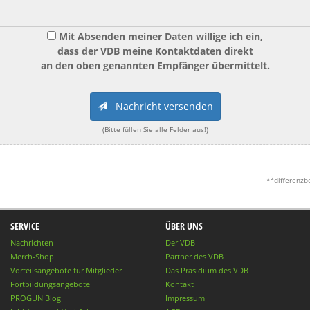
Mit Absenden meiner Daten willige ich ein,
dass der VDB meine Kontaktdaten direkt
an den oben genannten Empfänger übermittelt.
Nachricht versenden
(Bitte füllen Sie alle Felder aus!)
2
*
differenzb
SERVICE
ÜBER UNS
Nachrichten
Der VDB
Merch-Shop
Partner des VDB
Vorteilsangebote für Mitglieder
Das Präsidium des VDB
Fortbildungsangebote
Kontakt
PROGUN Blog
Impressum