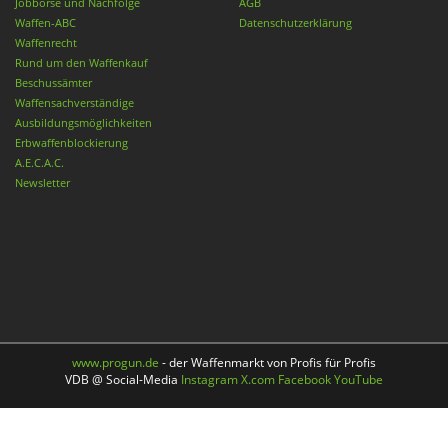
Jobbörse und Nachfolge
AGB
Waffen-ABC
Datenschutzerklärung
Waffenrecht
Rund um den Waffenkauf
Beschussämter
Waffensachverständige
Ausbildungsmöglichkeiten
Erbwaffenblockierung
A.E.C.A.C.
Newsletter
www.progun.de
- der Waffenmarkt von Profis für Profis
VDB @ Social-Media
Instagram
X.com
Facebook
YouTube