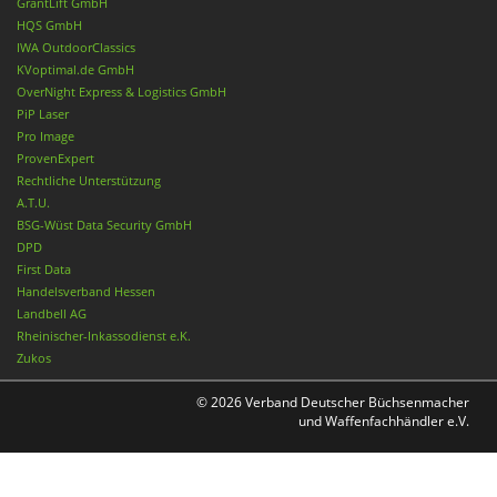
GrantLift GmbH
HQS GmbH
IWA OutdoorClassics
KVoptimal.de GmbH
OverNight Express & Logistics GmbH
PiP Laser
Pro Image
ProvenExpert
Rechtliche Unterstützung
A.T.U.
BSG-Wüst Data Security GmbH
DPD
First Data
Handelsverband Hessen
Landbell AG
Rheinischer-Inkassodienst e.K.
Zukos
© 2026 Verband Deutscher Büchsenmacher
und Waffenfachhändler e.V.