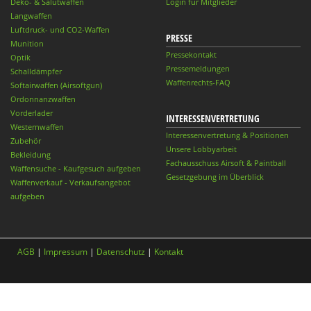
Deko- & Salutwaffen
Login für Mitglieder
Langwaffen
Luftdruck- und CO2-Waffen
PRESSE
Munition
Pressekontakt
Optik
Pressemeldungen
Schalldämpfer
Waffenrechts-FAQ
Softairwaffen (Airsoftgun)
Ordonnanzwaffen
Vorderlader
INTERESSENVERTRETUNG
Westernwaffen
Interessenvertretung & Positionen
Zubehör
Unsere Lobbyarbeit
Bekleidung
Fachausschuss Airsoft & Paintball
Waffensuche - Kaufgesuch aufgeben
Gesetzgebung im Überblick
Waffenverkauf - Verkaufsangebot
aufgeben
AGB
|
Impressum
|
Datenschutz
|
Kontakt