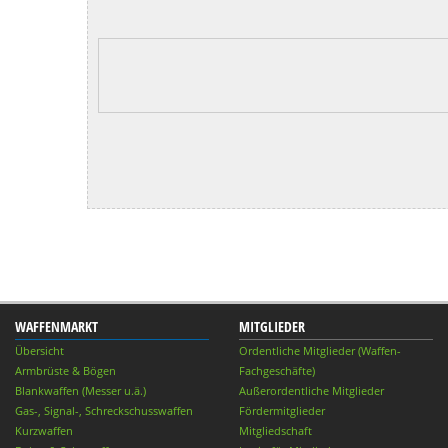
WAFFENMARKT
MITGLIEDER
Übersicht
Ordentliche Mitglieder (Waffen-
Armbrüste & Bögen
Fachgeschäfte)
Blankwaffen (Messer u.ä.)
Außerordentliche Mitglieder
Gas-, Signal-, Schreckschusswaffen
Fördermitglieder
Kurzwaffen
Mitgliedschaft