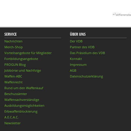
2
*
differenzb
SERVICE
ÜBER UNS
Nachrichten
Der VDB
Merch-Shop
Partner des VDB
Vorteilsangebote für Mitglieder
Das Präsidium des VDB
Fortbildungsangebote
Kontakt
PROGUN Blog
Impressum
Jobbörse und Nachfolge
AGB
Waffen-ABC
Datenschutzerklärung
Waffenrecht
Rund um den Waffenkauf
Beschussämter
Waffensachverständige
Ausbildungsmöglichkeiten
Erbwaffenblockierung
A.E.C.A.C.
Newsletter