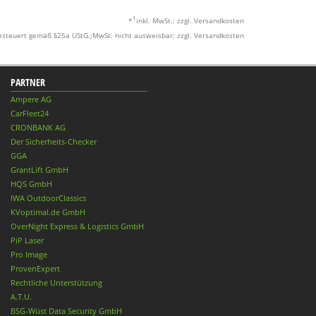
1
*
inkl. MwSt.; zzgl. Versandkosten
esteuert gemäß §25a UStG.;MwSt. nicht ausweisbar; zzgl. Versandkosten
PARTNER
Ampere AG
CarFleet24
CRONBANK AG
Der Sicherheits-Checker
GGA
GrantLift GmbH
HQS GmbH
IWA OutdoorClassics
KVoptimal.de GmbH
OverNight Express & Logistics GmbH
PiP Laser
Pro Image
ProvenExpert
Rechtliche Unterstützung
A.T.U.
BSG-Wüst Data Security GmbH