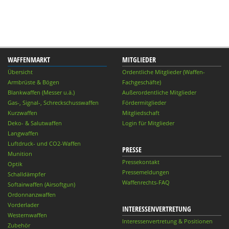
WAFFENMARKT
MITGLIEDER
Übersicht
Ordentliche Mitglieder (Waffen-
Armbrüste & Bögen
Fachgeschäfte)
Blankwaffen (Messer u.ä.)
Außerordentliche Mitglieder
Gas-, Signal-, Schreckschusswaffen
Fördermitglieder
Kurzwaffen
Mitgliedschaft
Deko- & Salutwaffen
Login für Mitglieder
Langwaffen
Luftdruck- und CO2-Waffen
PRESSE
Munition
Pressekontakt
Optik
Pressemeldungen
Schalldämpfer
Waffenrechts-FAQ
Softairwaffen (Airsoftgun)
Ordonnanzwaffen
Vorderlader
INTERESSENVERTRETUNG
Westernwaffen
Interessenvertretung & Positionen
Zubehör