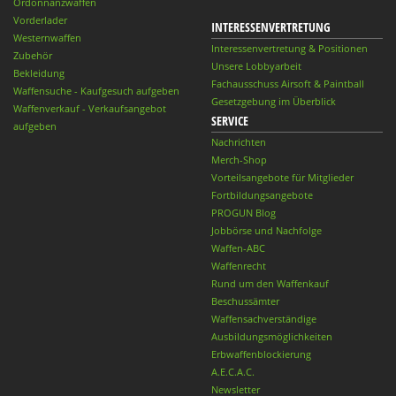
Ordonnanzwaffen
Vorderlader
INTERESSENVERTRETUNG
Westernwaffen
Interessenvertretung & Positionen
Zubehör
Unsere Lobbyarbeit
Bekleidung
Fachausschuss Airsoft & Paintball
Waffensuche - Kaufgesuch aufgeben
Gesetzgebung im Überblick
Waffenverkauf - Verkaufsangebot
SERVICE
aufgeben
Nachrichten
Merch-Shop
Vorteilsangebote für Mitglieder
Fortbildungsangebote
PROGUN Blog
Jobbörse und Nachfolge
Waffen-ABC
Waffenrecht
Rund um den Waffenkauf
Beschussämter
Waffensachverständige
Ausbildungsmöglichkeiten
Erbwaffenblockierung
A.E.C.A.C.
Newsletter