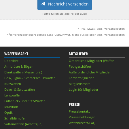
Nachricht versenden
(Bitte füllen Sie alle Felder aus!)
1
*
inkl. MwSt.; zzgl. Versandkosten
2
*
differenzbesteuert gemäß §25a UStG.;MwSt. nicht ausweisbar; zzgl. Versandkosten
WAFFENMARKT
MITGLIEDER
Übersicht
Ordentliche Mitglieder (Waffen-
Armbrüste & Bögen
Fachgeschäfte)
Blankwaffen (Messer u.ä.)
Außerordentliche Mitglieder
Gas-, Signal-, Schreckschusswaffen
Fördermitglieder
Kurzwaffen
Mitgliedschaft
Deko- & Salutwaffen
Login für Mitglieder
Langwaffen
Luftdruck- und CO2-Waffen
PRESSE
Munition
Pressekontakt
Optik
Pressemeldungen
Schalldämpfer
Waffenrechts-FAQ
Softairwaffen (Airsoftgun)