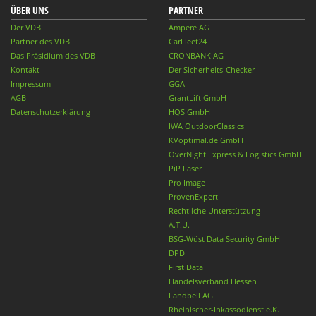
ÜBER UNS
PARTNER
Der VDB
Ampere AG
Partner des VDB
CarFleet24
Das Präsidium des VDB
CRONBANK AG
Kontakt
Der Sicherheits-Checker
Impressum
GGA
AGB
GrantLift GmbH
Datenschutzerklärung
HQS GmbH
IWA OutdoorClassics
KVoptimal.de GmbH
OverNight Express & Logistics GmbH
PiP Laser
Pro Image
ProvenExpert
Rechtliche Unterstützung
A.T.U.
BSG-Wüst Data Security GmbH
DPD
First Data
Handelsverband Hessen
Landbell AG
Rheinischer-Inkassodienst e.K.