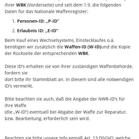
ihrer
WBK
(Vorderseite) und seit dem 1.9. die folgenden
Daten für das Nationale Waffenregister:
Personen-ID: „P-ID“
Erlaubnis ID: „E-ID“
Beim Kauf eines Wechselsystems, Einstecklaufes o.ä.
benötigen wir zusätzlich die
Waffen-ID (W-ID)
und die Kopie
der Rückseite der entsprechenden
WBK
.
Diese ID's erhalten sie von ihrer zuständigen Waffenbehörde,
fordern sie
dort bitte ihr Stammblatt an. In diesem sind alle notwendigen
ID's vermerkt.
Bitte beachten sie auch, daß die Angabe der NWR-ID's für
ihre Waffe
(die „W-ID“) eventuell bei Abgabe der Waffe zur Reparatur,
bzw. Bearbeitung, erforderlich sein wird.
Beachten sie bitte unsere Info gemäß Art. 13 DSGVO, welche