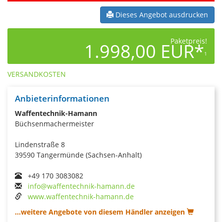
Dieses Angebot ausdrucken
Paketpreis!
1.998,00 EUR*
1
VERSANDKOSTEN
Anbieterinformationen
Waffentechnik-Hamann
Büchsenmachermeister
Lindenstraße 8
39590 Tangermünde (Sachsen-Anhalt)
+49 170 3083082
info@waffentechnik-hamann.de
www.waffentechnik-hamann.de
...weitere Angebote von diesem Händler anzeigen