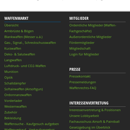
WAFFENMARKT
MITGLIEDER
Übersicht
Ordentliche Mitglieder (Waffen-
Armbrüste & Bögen
Fachgeschäfte)
Blankwaffen (Messer u.ä.)
Außerordentliche Mitglieder
Gas-, Signal-, Schreckschusswaffen
Fördermitglieder
Kurzwaffen
Mitgliedschaft
Deko- & Salutwaffen
Login für Mitglieder
Langwaffen
Luftdruck- und CO2-Waffen
PRESSE
Munition
Pressekontakt
Optik
Pressemeldungen
Schalldämpfer
Waffenrechts-FAQ
Softairwaffen (Airsoftgun)
Ordonnanzwaffen
Vorderlader
INTERESSENVERTRETUNG
Westernwaffen
Interessenvertretung & Positionen
Zubehör
Unsere Lobbyarbeit
Bekleidung
Fachausschuss Airsoft & Paintball
Waffensuche - Kaufgesuch aufgeben
Gesetzgebung im Überblick
Waffenverkauf - Verkaufsangebot