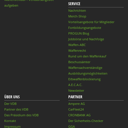
SERVICE
aufgeben
Nachrichten
Merch-Shop
Vorteilsangebote für Mitglieder
Fortbildungsangebote
PROGUN Blog
Jobbörse und Nachfolge
Waffen-ABC
Waffenrecht
Rund um den Waffenkauf
Beschussämter
Waffensachverständige
Ausbildungsmöglichkeiten
Erbwaffenblockierung
A.E.C.A.C.
Newsletter
ÜBER UNS
PARTNER
Der VDB
Ampere AG
Partner des VDB
CarFleet24
Das Präsidium des VDB
CRONBANK AG
Kontakt
Der Sicherheits-Checker
Impressum
GGA