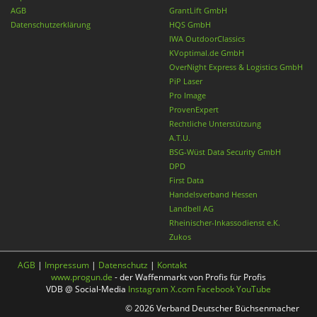
AGB
GrantLift GmbH
Datenschutzerklärung
HQS GmbH
IWA OutdoorClassics
KVoptimal.de GmbH
OverNight Express & Logistics GmbH
PiP Laser
Pro Image
ProvenExpert
Rechtliche Unterstützung
A.T.U.
BSG-Wüst Data Security GmbH
DPD
First Data
Handelsverband Hessen
Landbell AG
Rheinischer-Inkassodienst e.K.
Zukos
AGB
|
Impressum
|
Datenschutz
|
Kontakt
www.progun.de
- der Waffenmarkt von Profis für Profis
VDB @ Social-Media
Instagram
X.com
Facebook
YouTube
© 2026 Verband Deutscher Büchsenmacher