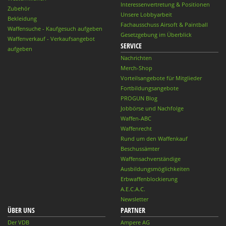
Interessenvertretung & Positionen
Zubehör
Unsere Lobbyarbeit
Bekleidung
Fachausschuss Airsoft & Paintball
Waffensuche - Kaufgesuch aufgeben
Gesetzgebung im Überblick
Waffenverkauf - Verkaufsangebot
SERVICE
aufgeben
Nachrichten
Merch-Shop
Vorteilsangebote für Mitglieder
Fortbildungsangebote
PROGUN Blog
Jobbörse und Nachfolge
Waffen-ABC
Waffenrecht
Rund um den Waffenkauf
Beschussämter
Waffensachverständige
Ausbildungsmöglichkeiten
Erbwaffenblockierung
A.E.C.A.C.
Newsletter
ÜBER UNS
PARTNER
Der VDB
Ampere AG