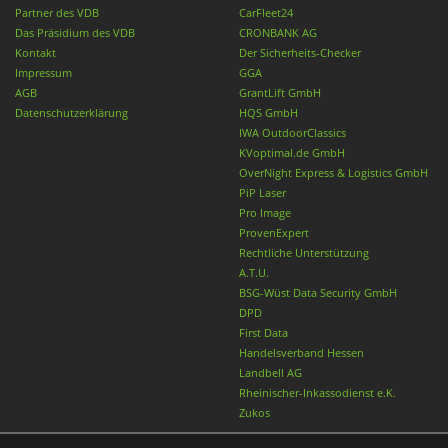
Partner des VDB
CarFleet24
Das Präsidium des VDB
CRONBANK AG
Kontakt
Der Sicherheits-Checker
Impressum
GGA
AGB
GrantLift GmbH
Datenschutzerklärung
HQS GmbH
IWA OutdoorClassics
KVoptimal.de GmbH
OverNight Express & Logistics GmbH
PiP Laser
Pro Image
ProvenExpert
Rechtliche Unterstützung
A.T.U.
BSG-Wüst Data Security GmbH
DPD
First Data
Handelsverband Hessen
Landbell AG
Rheinischer-Inkassodienst e.K.
Zukos