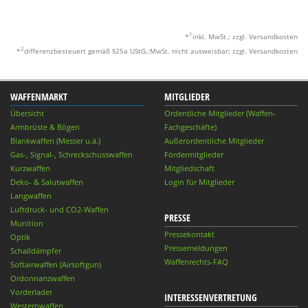
1
*
inkl. MwSt.; zzgl. Versandkosten
2
*
differenzbesteuert gemäß §25a UStG.;MwSt. nicht ausweisbar; zzgl. Versandkosten
WAFFENMARKT
MITGLIEDER
Übersicht
Ordentliche Mitglieder (Waffen-
Armbrüste & Bögen
Fachgeschäfte)
Blankwaffen (Messer u.ä.)
Außerordentliche Mitglieder
Gas-, Signal-, Schreckschusswaffen
Fördermitglieder
Kurzwaffen
Mitgliedschaft
Deko- & Salutwaffen
Login für Mitglieder
Langwaffen
Luftdruck- und CO2-Waffen
PRESSE
Munition
Pressekontakt
Optik
Pressemeldungen
Schalldämpfer
Waffenrechts-FAQ
Softairwaffen (Airsoftgun)
Ordonnanzwaffen
Vorderlader
INTERESSENVERTRETUNG
Westernwaffen