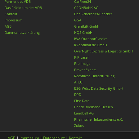
Partner des VDB
CarFleet24
Das Präsidium des VDB
CRONBANK AG
Kontakt
Der Sicherheits-Checker
Impressum
GGA
AGB
GrantLift GmbH
Datenschutzerklärung
HQS GmbH
IWA OutdoorClassics
KVoptimal.de GmbH
OverNight Express & Logistics GmbH
PiP Laser
Pro Image
ProvenExpert
Rechtliche Unterstützung
A.T.U.
BSG-Wüst Data Security GmbH
DPD
First Data
Handelsverband Hessen
Landbell AG
Rheinischer-Inkassodienst e.K.
Zukos
AGB
|
Impressum
|
Datenschutz
|
Kontakt