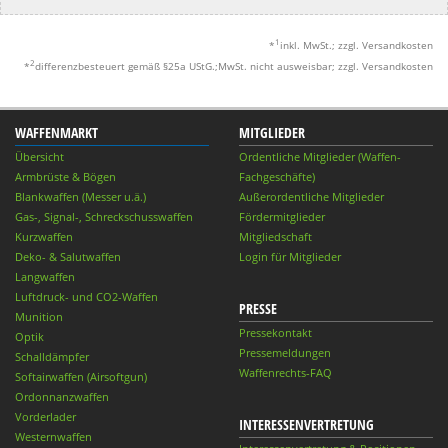
1
*
inkl. MwSt.; zzgl. Versandkosten
2
*
differenzbesteuert gemäß §25a UStG.;MwSt. nicht ausweisbar; zzgl. Versandkosten
WAFFENMARKT
MITGLIEDER
Übersicht
Ordentliche Mitglieder (Waffen-
Armbrüste & Bögen
Fachgeschäfte)
Blankwaffen (Messer u.ä.)
Außerordentliche Mitglieder
Gas-, Signal-, Schreckschusswaffen
Fördermitglieder
Kurzwaffen
Mitgliedschaft
Deko- & Salutwaffen
Login für Mitglieder
Langwaffen
Luftdruck- und CO2-Waffen
PRESSE
Munition
Pressekontakt
Optik
Pressemeldungen
Schalldämpfer
Waffenrechts-FAQ
Softairwaffen (Airsoftgun)
Ordonnanzwaffen
Vorderlader
INTERESSENVERTRETUNG
Westernwaffen