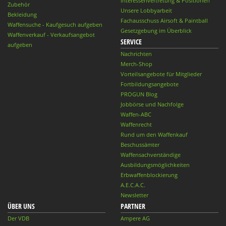
Interessenvertretung & Positionen
Zubehör
Unsere Lobbyarbeit
Bekleidung
Fachausschuss Airsoft & Paintball
Waffensuche - Kaufgesuch aufgeben
Gesetzgebung im Überblick
Waffenverkauf - Verkaufsangebot
SERVICE
aufgeben
Nachrichten
Merch-Shop
Vorteilsangebote für Mitglieder
Fortbildungsangebote
PROGUN Blog
Jobbörse und Nachfolge
Waffen-ABC
Waffenrecht
Rund um den Waffenkauf
Beschussämter
Waffensachverständige
Ausbildungsmöglichkeiten
Erbwaffenblockierung
A.E.C.A.C.
Newsletter
ÜBER UNS
PARTNER
Der VDB
Ampere AG