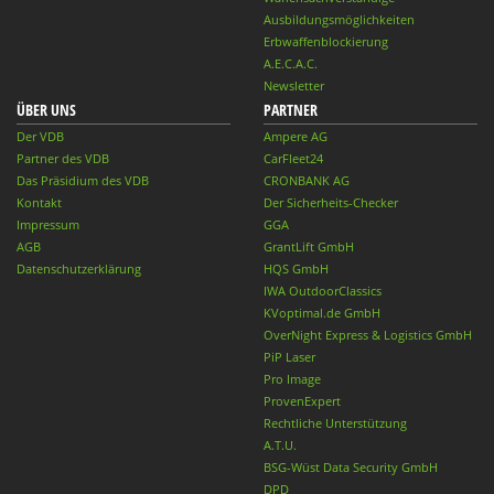
Ausbildungsmöglichkeiten
Erbwaffenblockierung
A.E.C.A.C.
Newsletter
ÜBER UNS
PARTNER
Der VDB
Ampere AG
Partner des VDB
CarFleet24
Das Präsidium des VDB
CRONBANK AG
Kontakt
Der Sicherheits-Checker
Impressum
GGA
AGB
GrantLift GmbH
Datenschutzerklärung
HQS GmbH
IWA OutdoorClassics
KVoptimal.de GmbH
OverNight Express & Logistics GmbH
PiP Laser
Pro Image
ProvenExpert
Rechtliche Unterstützung
A.T.U.
BSG-Wüst Data Security GmbH
DPD