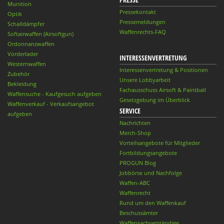
Munition
Pressekontakt
Optik
Pressemeldungen
Schalldämpfer
Waffenrechts-FAQ
Softairwaffen (Airsoftgun)
Ordonnanzwaffen
Vorderlader
INTERESSENVERTRETUNG
Westernwaffen
Interessenvertretung & Positionen
Zubehör
Unsere Lobbyarbeit
Bekleidung
Fachausschuss Airsoft & Paintball
Waffensuche - Kaufgesuch aufgeben
Gesetzgebung im Überblick
Waffenverkauf - Verkaufsangebot
SERVICE
aufgeben
Nachrichten
Merch-Shop
Vorteilsangebote für Mitglieder
Fortbildungsangebote
PROGUN Blog
Jobbörse und Nachfolge
Waffen-ABC
Waffenrecht
Rund um den Waffenkauf
Beschussämter
Waffensachverständige