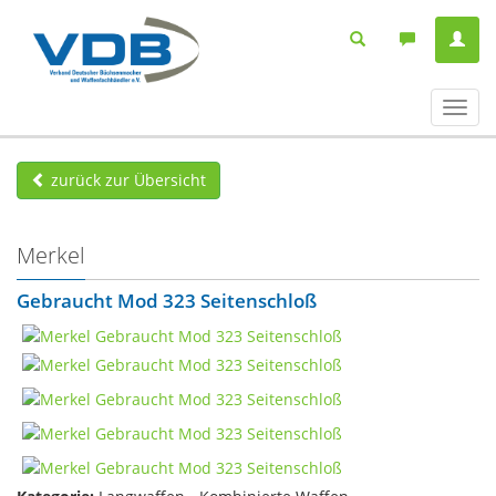
Navig
ein-/
zurück zur Übersicht
Merkel
Gebraucht Mod 323 Seitenschloß