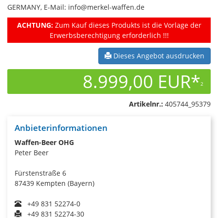
GERMANY, E-Mail: info@merkel-waffen.de
ACHTUNG:
Zum Kauf dieses Produkts ist die Vorlage der
Erwerbsberechtigung erforderlich !!!
Dieses Angebot ausdrucken
8.999,00 EUR*
2
Artikelnr.:
405744_95379
Anbieterinformationen
Waffen-Beer OHG
Peter Beer
Fürstenstraße 6
87439 Kempten (Bayern)
+49 831 52274-0
+49 831 52274-30