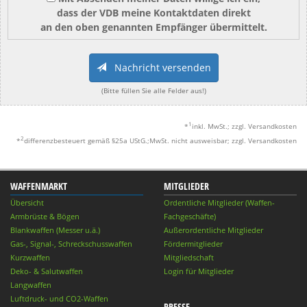
dass der VDB meine Kontaktdaten direkt
an den oben genannten Empfänger übermittelt.
Nachricht versenden
(Bitte füllen Sie alle Felder aus!)
1
*
inkl. MwSt.; zzgl. Versandkosten
2
*
differenzbesteuert gemäß §25a UStG.;MwSt. nicht ausweisbar; zzgl. Versandkosten
WAFFENMARKT
MITGLIEDER
Übersicht
Ordentliche Mitglieder (Waffen-
Armbrüste & Bögen
Fachgeschäfte)
Blankwaffen (Messer u.ä.)
Außerordentliche Mitglieder
Gas-, Signal-, Schreckschusswaffen
Fördermitglieder
Kurzwaffen
Mitgliedschaft
Deko- & Salutwaffen
Login für Mitglieder
Langwaffen
Luftdruck- und CO2-Waffen
PRESSE