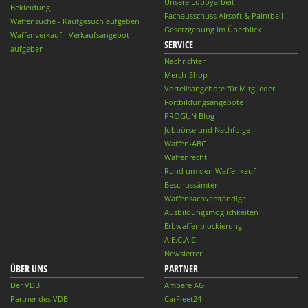
Unsere Lobbyarbeit
Bekleidung
Fachausschuss Airsoft & Paintball
Waffensuche - Kaufgesuch aufgeben
Gesetzgebung im Überblick
Waffenverkauf - Verkaufsangebot
SERVICE
aufgeben
Nachrichten
Merch-Shop
Vorteilsangebote für Mitglieder
Fortbildungsangebote
PROGUN Blog
Jobbörse und Nachfolge
Waffen-ABC
Waffenrecht
Rund um den Waffenkauf
Beschussämter
Waffensachverständige
Ausbildungsmöglichkeiten
Erbwaffenblockierung
A.E.C.A.C.
Newsletter
ÜBER UNS
PARTNER
Der VDB
Ampere AG
Partner des VDB
CarFleet24