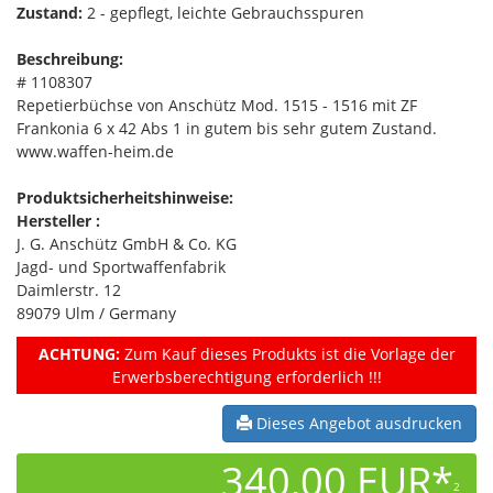
Zustand:
2 - gepflegt, leichte Gebrauchsspuren
Beschreibung:
# 1108307
Repetierbüchse von Anschütz Mod. 1515 - 1516 mit ZF
Frankonia 6 x 42 Abs 1 in gutem bis sehr gutem Zustand.
www.waffen-heim.de
Produktsicherheitshinweise:
Hersteller :
J. G. Anschütz GmbH & Co. KG
Jagd- und Sportwaffenfabrik
Daimlerstr. 12
89079 Ulm / Germany
ACHTUNG:
Zum Kauf dieses Produkts ist die Vorlage der
Erwerbsberechtigung erforderlich !!!
Dieses Angebot ausdrucken
340,00 EUR*
2