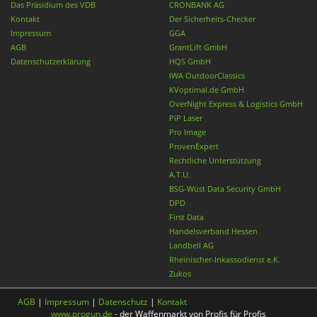
Das Präsidium des VDB
CRONBANK AG
Kontakt
Der Sicherheits-Checker
Impressum
GGA
AGB
GrantLift GmbH
Datenschutzerklärung
HQS GmbH
IWA OutdoorClassics
KVoptimal.de GmbH
OverNight Express & Logistics GmbH
PiP Laser
Pro Image
ProvenExpert
Rechtliche Unterstützung
A.T.U.
BSG-Wüst Data Security GmbH
DPD
First Data
Handelsverband Hessen
Landbell AG
Rheinischer-Inkassodienst e.K.
Zukos
AGB
|
Impressum
|
Datenschutz
|
Kontakt
www.progun.de
- der Waffenmarkt von Profis für Profis