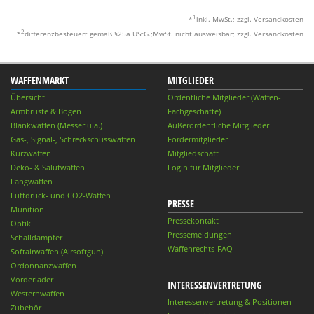
1
*
inkl. MwSt.; zzgl. Versandkosten
2
*
differenzbesteuert gemäß §25a UStG.;MwSt. nicht ausweisbar; zzgl. Versandkosten
WAFFENMARKT
MITGLIEDER
Übersicht
Ordentliche Mitglieder (Waffen-
Armbrüste & Bögen
Fachgeschäfte)
Blankwaffen (Messer u.ä.)
Außerordentliche Mitglieder
Gas-, Signal-, Schreckschusswaffen
Fördermitglieder
Kurzwaffen
Mitgliedschaft
Deko- & Salutwaffen
Login für Mitglieder
Langwaffen
Luftdruck- und CO2-Waffen
PRESSE
Munition
Pressekontakt
Optik
Pressemeldungen
Schalldämpfer
Waffenrechts-FAQ
Softairwaffen (Airsoftgun)
Ordonnanzwaffen
Vorderlader
INTERESSENVERTRETUNG
Westernwaffen
Interessenvertretung & Positionen
Zubehör