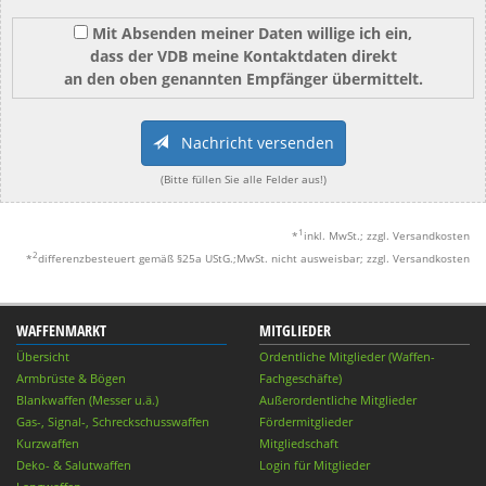
Mit Absenden meiner Daten willige ich ein,
dass der VDB meine Kontaktdaten direkt
an den oben genannten Empfänger übermittelt.
Nachricht versenden
(Bitte füllen Sie alle Felder aus!)
1
*
inkl. MwSt.; zzgl. Versandkosten
2
*
differenzbesteuert gemäß §25a UStG.;MwSt. nicht ausweisbar; zzgl. Versandkosten
WAFFENMARKT
MITGLIEDER
Übersicht
Ordentliche Mitglieder (Waffen-
Armbrüste & Bögen
Fachgeschäfte)
Blankwaffen (Messer u.ä.)
Außerordentliche Mitglieder
Gas-, Signal-, Schreckschusswaffen
Fördermitglieder
Kurzwaffen
Mitgliedschaft
Deko- & Salutwaffen
Login für Mitglieder