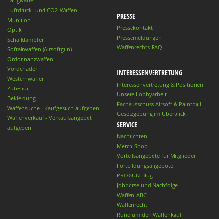
Langwaffen
Luftdruck- und CO2-Waffen
PRESSE
Munition
Pressekontakt
Optik
Pressemeldungen
Schalldämpfer
Waffenrechts-FAQ
Softairwaffen (Airsoftgun)
Ordonnanzwaffen
Vorderlader
INTERESSENVERTRETUNG
Westernwaffen
Interessenvertretung & Positionen
Zubehör
Unsere Lobbyarbeit
Bekleidung
Fachausschuss Airsoft & Paintball
Waffensuche - Kaufgesuch aufgeben
Gesetzgebung im Überblick
Waffenverkauf - Verkaufsangebot
SERVICE
aufgeben
Nachrichten
Merch-Shop
Vorteilsangebote für Mitglieder
Fortbildungsangebote
PROGUN Blog
Jobbörse und Nachfolge
Waffen-ABC
Waffenrecht
Rund um den Waffenkauf