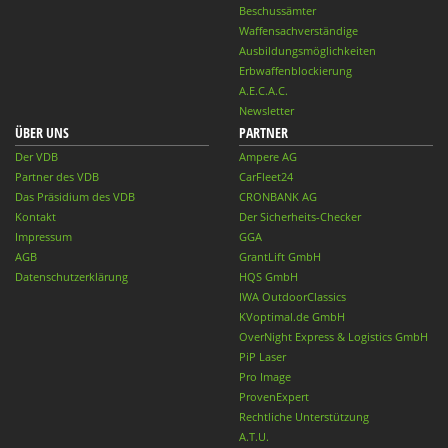
Beschussämter
Waffensachverständige
Ausbildungsmöglichkeiten
Erbwaffenblockierung
A.E.C.A.C.
Newsletter
ÜBER UNS
PARTNER
Der VDB
Ampere AG
Partner des VDB
CarFleet24
Das Präsidium des VDB
CRONBANK AG
Kontakt
Der Sicherheits-Checker
Impressum
GGA
AGB
GrantLift GmbH
Datenschutzerklärung
HQS GmbH
IWA OutdoorClassics
KVoptimal.de GmbH
OverNight Express & Logistics GmbH
PiP Laser
Pro Image
ProvenExpert
Rechtliche Unterstützung
A.T.U.