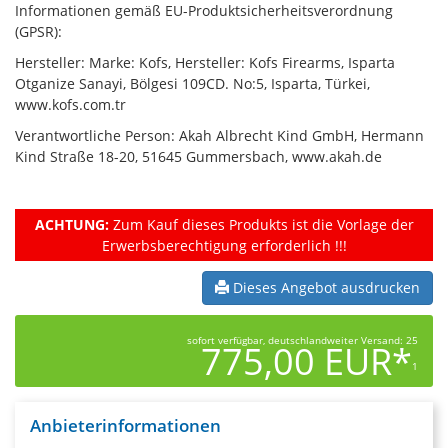
Informationen gemäß EU-Produktsicherheitsverordnung
(GPSR):
Hersteller: Marke: Kofs, Hersteller: Kofs Firearms, Isparta
Otganize Sanayi, Bölgesi 109CD. No:5, Isparta, Türkei,
www.kofs.com.tr
Verantwortliche Person: Akah Albrecht Kind GmbH, Hermann
Kind Straße 18-20, 51645 Gummersbach, www.akah.de
ACHTUNG:
Zum Kauf dieses Produkts ist die Vorlage der
Erwerbsberechtigung erforderlich !!!
Dieses Angebot ausdrucken
sofort verfügbar, deutschlandweiter Versand: 25
775,00 EUR*
1
Anbieterinformationen