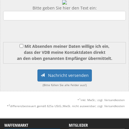
Bitte geben Sie hier den Text ein:
Mit Absenden meiner Daten willige ich ein,
dass der VDB meine Kontaktdaten direkt
an den oben genannten Empfänger übermittelt.
Nachricht versenden
(Bitte füllen Sie alle Felder aus!)
1
*
inkl. MwSt.; zzgl. Versandkosten
2
*
differenzbesteuert gemäß §25a UStG.;MwSt. nicht ausweisbar; zzgl. Versandkosten
WAFFENMARKT
MITGLIEDER