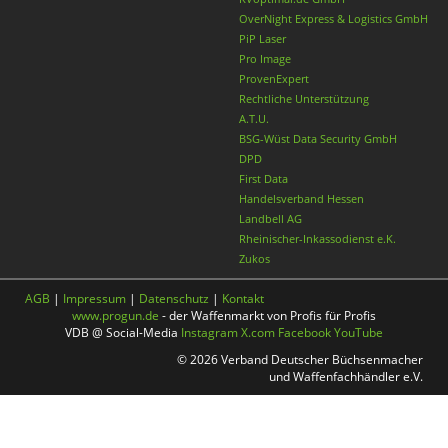
OverNight Express & Logistics GmbH
PiP Laser
Pro Image
ProvenExpert
Rechtliche Unterstützung
A.T.U.
BSG-Wüst Data Security GmbH
DPD
First Data
Handelsverband Hessen
Landbell AG
Rheinischer-Inkassodienst e.K.
Zukos
AGB
|
Impressum
|
Datenschutz
|
Kontakt
www.progun.de
- der Waffenmarkt von Profis für Profis
VDB @ Social-Media
Instagram
X.com
Facebook
YouTube
© 2026 Verband Deutscher Büchsenmacher
und Waffenfachhändler e.V.