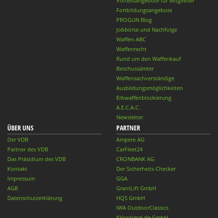
Vorteilsangebote für Mitglieder
Fortbildungsangebote
PROGUN Blog
Jobbörse und Nachfolge
Waffen-ABC
Waffenrecht
Rund um den Waffenkauf
Beschussämter
Waffensachverständige
Ausbildungsmöglichkeiten
Erbwaffenblockierung
A.E.C.A.C.
Newsletter
ÜBER UNS
PARTNER
Der VDB
Ampere AG
Partner des VDB
CarFleet24
Das Präsidium des VDB
CRONBANK AG
Kontakt
Der Sicherheits-Checker
Impressum
GGA
AGB
GrantLift GmbH
Datenschutzerklärung
HQS GmbH
IWA OutdoorClassics
KVoptimal.de GmbH