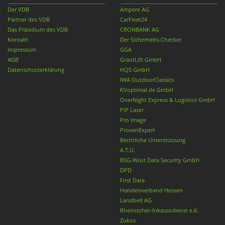
Der VDB
Ampere AG
Partner des VDB
CarFleet24
Das Präsidium des VDB
CRONBANK AG
Kontakt
Der Sicherheits-Checker
Impressum
GGA
AGB
GrantLift GmbH
Datenschutzerklärung
HQS GmbH
IWA OutdoorClassics
KVoptimal.de GmbH
OverNight Express & Logistics GmbH
PiP Laser
Pro Image
ProvenExpert
Rechtliche Unterstützung
A.T.U.
BSG-Wüst Data Security GmbH
DPD
First Data
Handelsverband Hessen
Landbell AG
Rheinischer-Inkassodienst e.K.
Zukos