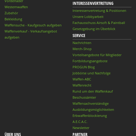
Vorderlader
INTERESSENVERTRETUNG
Westernwaffen
Interessenvertretung & Positionen
Zubehör
Unsere Lobbyarbeit
Bekleidung
Fachausschuss Airsoft & Paintball
Waffensuche - Kaufgesuch aufgeben
Gesetzgebung im Überblick
Waffenverkauf - Verkaufsangebot
SERVICE
aufgeben
Nachrichten
Merch-Shop
Vorteilsangebote für Mitglieder
Fortbildungsangebote
PROGUN Blog
Jobbörse und Nachfolge
Waffen-ABC
Waffenrecht
Rund um den Waffenkauf
Beschussämter
Waffensachverständige
Ausbildungsmöglichkeiten
Erbwaffenblockierung
A.E.C.A.C.
Newsletter
ÜBER UNS
PARTNER