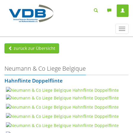
Navig
ein-/
zurück zur Übersicht
Neumann & Co Liege Belgique
Hahnflinte Doppelflinte