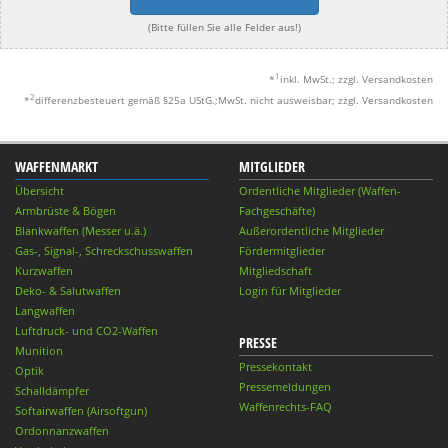
(Bitte füllen Sie alle Felder aus!)
1
*
inkl. MwSt.; zzgl. Versandkosten
2
*
differenzbesteuert gemäß §25a UStG.;MwSt. nicht ausweisbar; zzgl. Versandkosten
WAFFENMARKT
MITGLIEDER
Übersicht
Ordentliche Mitglieder (Waffen-
Armbrüste & Bögen
Fachgeschäfte)
Blankwaffen (Messer u.ä.)
Außerordentliche Mitglieder
Gas-, Signal-, Schreckschusswaffen
Fördermitglieder
Kurzwaffen
Mitgliedschaft
Deko- & Salutwaffen
Login für Mitglieder
Langwaffen
Luftdruck- und CO2-Waffen
PRESSE
Munition
Pressekontakt
Optik
Pressemeldungen
Schalldämpfer
Waffenrechts-FAQ
Softairwaffen (Airsoftgun)
Ordonnanzwaffen