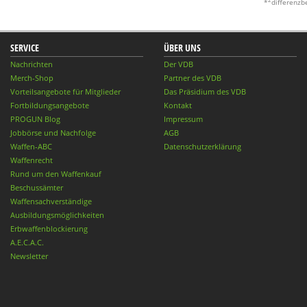
2
*
differenzb
SERVICE
ÜBER UNS
Nachrichten
Der VDB
Merch-Shop
Partner des VDB
Vorteilsangebote für Mitglieder
Das Präsidium des VDB
Fortbildungsangebote
Kontakt
PROGUN Blog
Impressum
Jobbörse und Nachfolge
AGB
Waffen-ABC
Datenschutzerklärung
Waffenrecht
Rund um den Waffenkauf
Beschussämter
Waffensachverständige
Ausbildungsmöglichkeiten
Erbwaffenblockierung
A.E.C.A.C.
Newsletter