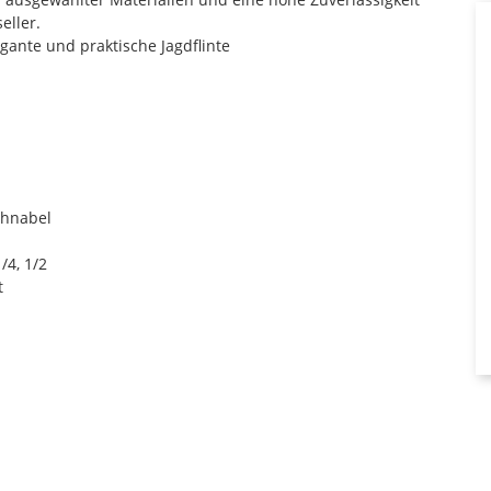
eller.
gante und praktische Jagdflinte
chnabel
/4, 1/2
t