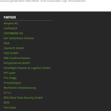
esteuert gemäß §25a UStG.;MwSt. nicht ausweisbar; zzgl. Versandkosten
PARTNER
Ampere AG
CarFleet24
CRONBANK AG
Der Sicherheits-Checker
GGA
GrantLift GmbH
HQS GmbH
IWA OutdoorClassics
KVoptimal.de GmbH
OverNight Express & Logistics GmbH
PiP Laser
Pro Image
ProvenExpert
Rechtliche Unterstützung
A.T.U.
BSG-Wüst Data Security GmbH
DPD
First Data