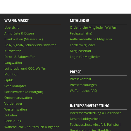
WAFFENMARKT
MITGLIEDER
Übersicht
Ordentliche Mitglieder (Waffen-
Armbrüste & Bögen
Fachgeschäfte)
Blankwaffen (Messer u.ä.)
Außerordentliche Mitglieder
Gas-, Signal-, Schreckschusswaffen
Fördermitglieder
Kurzwaffen
Mitgliedschaft
Deko- & Salutwaffen
Login für Mitglieder
Langwaffen
Luftdruck- und CO2-Waffen
PRESSE
Munition
Pressekontakt
Optik
Pressemeldungen
Schalldämpfer
Waffenrechts-FAQ
Softairwaffen (Airsoftgun)
Ordonnanzwaffen
Vorderlader
INTERESSENVERTRETUNG
Westernwaffen
Interessenvertretung & Positionen
Zubehör
Unsere Lobbyarbeit
Bekleidung
Fachausschuss Airsoft & Paintball
Waffensuche - Kaufgesuch aufgeben
Gesetzgebung im Überblick