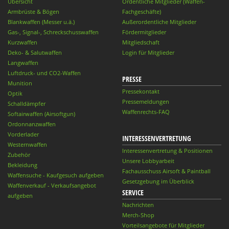
Übersicht
Ordentliche Mitglieder (Waffen-
Armbrüste & Bögen
Fachgeschäfte)
Blankwaffen (Messer u.ä.)
Außerordentliche Mitglieder
Gas-, Signal-, Schreckschusswaffen
Fördermitglieder
Kurzwaffen
Mitgliedschaft
Deko- & Salutwaffen
Login für Mitglieder
Langwaffen
Luftdruck- und CO2-Waffen
PRESSE
Munition
Pressekontakt
Optik
Pressemeldungen
Schalldämpfer
Waffenrechts-FAQ
Softairwaffen (Airsoftgun)
Ordonnanzwaffen
Vorderlader
INTERESSENVERTRETUNG
Westernwaffen
Interessenvertretung & Positionen
Zubehör
Unsere Lobbyarbeit
Bekleidung
Fachausschuss Airsoft & Paintball
Waffensuche - Kaufgesuch aufgeben
Gesetzgebung im Überblick
Waffenverkauf - Verkaufsangebot
SERVICE
aufgeben
Nachrichten
Merch-Shop
Vorteilsangebote für Mitglieder