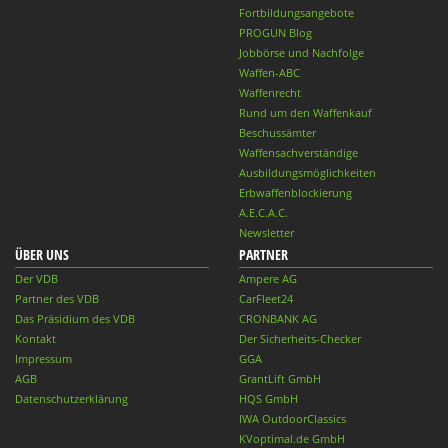
Fortbildungsangebote
PROGUN Blog
Jobbörse und Nachfolge
Waffen-ABC
Waffenrecht
Rund um den Waffenkauf
Beschussämter
Waffensachverständige
Ausbildungsmöglichkeiten
Erbwaffenblockierung
A.E.C.A.C.
Newsletter
ÜBER UNS
PARTNER
Der VDB
Ampere AG
Partner des VDB
CarFleet24
Das Präsidium des VDB
CRONBANK AG
Kontakt
Der Sicherheits-Checker
Impressum
GGA
AGB
GrantLift GmbH
Datenschutzerklärung
HQS GmbH
IWA OutdoorClassics
KVoptimal.de GmbH