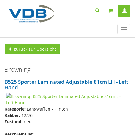
Navig
ein-/
zurück zur Übersicht
Browning
B525 Sporter Laminated Adjustable 81cm LH - Left
Hand
Kategorie:
Langwaffen - Flinten
Kaliber:
12/76
Zustand:
neu
Beschreibung: