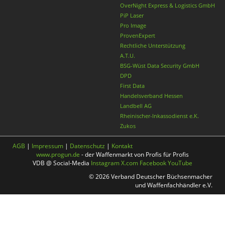
OverNight Express & Logistics GmbH
PiP Laser
Pro Image
ProvenExpert
Rechtliche Unterstützung
A.T.U.
BSG-Wüst Data Security GmbH
DPD
First Data
Handelsverband Hessen
Landbell AG
Rheinischer-Inkassodienst e.K.
Zukos
AGB
|
Impressum
|
Datenschutz
|
Kontakt
www.progun.de
- der Waffenmarkt von Profis für Profis
VDB @ Social-Media
Instagram
X.com
Facebook
YouTube
© 2026 Verband Deutscher Büchsenmacher
und Waffenfachhändler e.V.