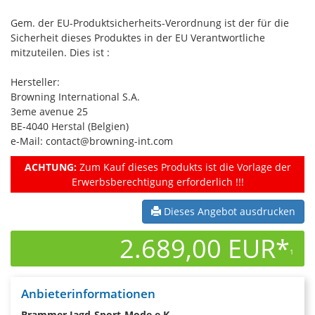
Gem. der EU-Produktsicherheits-Verordnung ist der für die
Sicherheit dieses Produktes in der EU Verantwortliche
mitzuteilen. Dies ist :
Hersteller:
Browning International S.A.
3eme avenue 25
BE-4040 Herstal (Belgien)
e-Mail: contact@browning-int.com
ACHTUNG:
Zum Kauf dieses Produkts ist die Vorlage der
Erwerbsberechtigung erforderlich !!!
Dieses Angebot ausdrucken
2.689,00 EUR*
1
Anbieterinformationen
Brammer Jagd-Sport-Mode e.K.