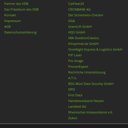
Partner des VDB
CarFleet24
Das Präsidium des VDB
CRONBANK AG
Kontakt
Der Sicherheits-Checker
Impressum
GGA
AGB
GrantLift GmbH
Datenschutzerklärung
HQS GmbH
IWA OutdoorClassics
KVoptimal.de GmbH
OverNight Express & Logistics GmbH
PiP Laser
Pro Image
ProvenExpert
Rechtliche Unterstützung
A.T.U.
BSG-Wüst Data Security GmbH
DPD
First Data
Handelsverband Hessen
Landbell AG
Rheinischer-Inkassodienst e.K.
Zukos