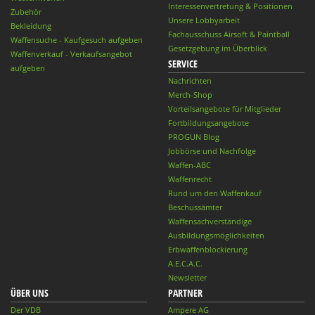
Interessenvertretung & Positionen
Zubehör
Unsere Lobbyarbeit
Bekleidung
Fachausschuss Airsoft & Paintball
Waffensuche - Kaufgesuch aufgeben
Gesetzgebung im Überblick
Waffenverkauf - Verkaufsangebot
SERVICE
aufgeben
Nachrichten
Merch-Shop
Vorteilsangebote für Mitglieder
Fortbildungsangebote
PROGUN Blog
Jobbörse und Nachfolge
Waffen-ABC
Waffenrecht
Rund um den Waffenkauf
Beschussämter
Waffensachverständige
Ausbildungsmöglichkeiten
Erbwaffenblockierung
A.E.C.A.C.
Newsletter
ÜBER UNS
PARTNER
Der VDB
Ampere AG