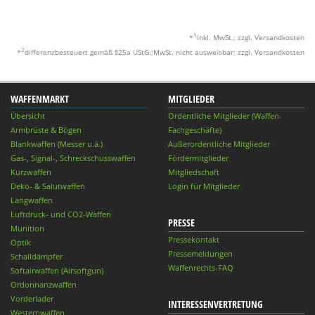
1
*
inkl. MwSt.; zzgl. Versandkosten
2
*
differenzbesteuert gemäß §25a UStG.;MwSt. nicht ausweisbar; zzgl. Versandkosten
WAFFENMARKT
MITGLIEDER
Übersicht
Ordentliche Mitglieder (Waffen-
Armbrüste & Bögen
Fachgeschäfte)
Blankwaffen (Messer u.ä.)
Außerordentliche Mitglieder
Gas-, Signal-, Schreckschusswaffen
Fördermitglieder
Kurzwaffen
Mitgliedschaft
Deko- & Salutwaffen
Login für Mitglieder
Langwaffen
Luftdruck- und CO2-Waffen
PRESSE
Munition
Pressekontakt
Optik
Pressemeldungen
Schalldämpfer
Waffenrechts-FAQ
Softairwaffen (Airsoftgun)
Ordonnanzwaffen
Vorderlader
INTERESSENVERTRETUNG
Westernwaffen