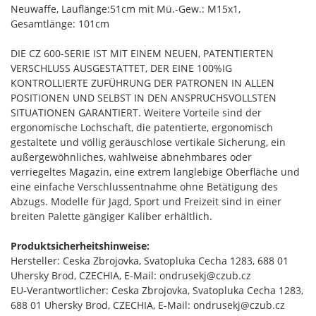
Neuwaffe, Lauflänge:51cm mit Mü.-Gew.: M15x1,
Gesamtlänge: 101cm
DIE CZ 600-SERIE IST MIT EINEM NEUEN, PATENTIERTEN
VERSCHLUSS AUSGESTATTET, DER EINE 100%IG
KONTROLLIERTE ZUFÜHRUNG DER PATRONEN IN ALLEN
POSITIONEN UND SELBST IN DEN ANSPRUCHSVOLLSTEN
SITUATIONEN GARANTIERT. Weitere Vorteile sind der
ergonomische Lochschaft, die patentierte, ergonomisch
gestaltete und völlig geräuschlose vertikale Sicherung, ein
außergewöhnliches, wahlweise abnehmbares oder
verriegeltes Magazin, eine extrem langlebige Oberfläche und
eine einfache Verschlussentnahme ohne Betätigung des
Abzugs. Modelle für Jagd, Sport und Freizeit sind in einer
breiten Palette gängiger Kaliber erhältlich.
Produktsicherheitshinweise:
Hersteller: Ceska Zbrojovka, Svatopluka Cecha 1283, 688 01
Uhersky Brod, CZECHIA, E-Mail: ondrusekj@czub.cz
EU-Verantwortlicher: Ceska Zbrojovka, Svatopluka Cecha 1283,
688 01 Uhersky Brod, CZECHIA, E-Mail: ondrusekj@czub.cz