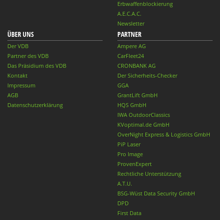
Erbwaffenblockierung
A.E.C.A.C.
Newsletter
ÜBER UNS
PARTNER
Der VDB
Ampere AG
Partner des VDB
CarFleet24
Das Präsidium des VDB
CRONBANK AG
Kontakt
Der Sicherheits-Checker
Impressum
GGA
AGB
GrantLift GmbH
Datenschutzerklärung
HQS GmbH
IWA OutdoorClassics
KVoptimal.de GmbH
OverNight Express & Logistics GmbH
PiP Laser
Pro Image
ProvenExpert
Rechtliche Unterstützung
A.T.U.
BSG-Wüst Data Security GmbH
DPD
First Data