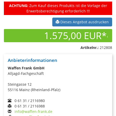
ACHTUNG:
Zum Kauf dieses Produkts ist die Vorlage der
Erwerbsberechtigung erforderlich !!!
Dieses Angebot ausdrucken
1.575,00 EUR*
1
Artikelnr.:
212808
Anbieterinformationen
Waffen Frank GmbH
Alljagd-Fachgeschäft
Steingasse 12
55116 Mainz (Rheinland-Pfalz)
0 61 31 / 2116980
0 61 31 / 2116988
info@waffen-frank.de