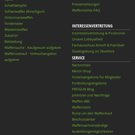
Pressemeldungen
Schalldämpfer
Waffenrechts-FAQ
Softairwaffen (Airsoftgun)
Ordonnanzwaffen
Vorderlader
INTERESSENVERTRETUNG
Westernwaffen
Interessenvertretung & Positionen
Zubehör
Unsere Lobbyarbeit
Bekleidung
Fachausschuss Airsoft & Paintball
Waffensuche - Kaufgesuch aufgeben
Gesetzgebung im Überblick
Waffenverkauf - Verkaufsangebot
SERVICE
aufgeben
Nachrichten
Merch-Shop
Vorteilsangebote für Mitglieder
Fortbildungsangebote
PROGUN Blog
Jobbörse und Nachfolge
Waffen-ABC
Waffenrecht
Rund um den Waffenkauf
Beschussämter
Waffensachverständige
Ausbildungsmöglichkeiten