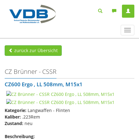
Navig
ein-/
zurück zur Übersicht
CZ Brünner - CSSR
CZ600 Ergo , LL 508mm, M15x1
Kategorie:
Langwaffen - Flinten
Kaliber:
.223Rem
Zustand:
neu
Beschreibung: