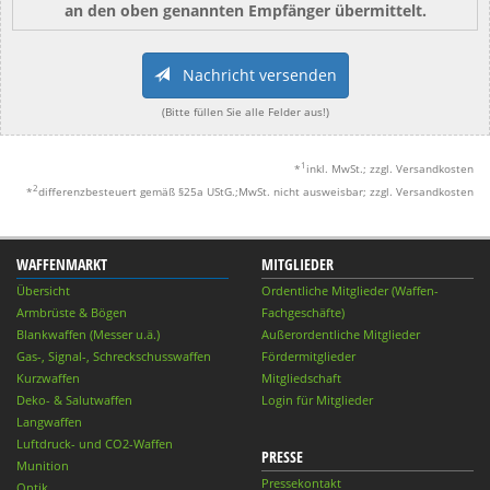
an den oben genannten Empfänger übermittelt.
Nachricht versenden
(Bitte füllen Sie alle Felder aus!)
1
*
inkl. MwSt.; zzgl. Versandkosten
2
*
differenzbesteuert gemäß §25a UStG.;MwSt. nicht ausweisbar; zzgl. Versandkosten
WAFFENMARKT
MITGLIEDER
Übersicht
Ordentliche Mitglieder (Waffen-
Armbrüste & Bögen
Fachgeschäfte)
Blankwaffen (Messer u.ä.)
Außerordentliche Mitglieder
Gas-, Signal-, Schreckschusswaffen
Fördermitglieder
Kurzwaffen
Mitgliedschaft
Deko- & Salutwaffen
Login für Mitglieder
Langwaffen
Luftdruck- und CO2-Waffen
PRESSE
Munition
Pressekontakt
Optik