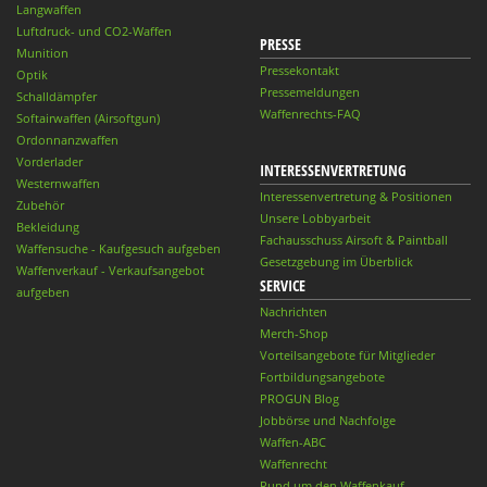
Langwaffen
Luftdruck- und CO2-Waffen
PRESSE
Munition
Pressekontakt
Optik
Pressemeldungen
Schalldämpfer
Waffenrechts-FAQ
Softairwaffen (Airsoftgun)
Ordonnanzwaffen
Vorderlader
INTERESSENVERTRETUNG
Westernwaffen
Interessenvertretung & Positionen
Zubehör
Unsere Lobbyarbeit
Bekleidung
Fachausschuss Airsoft & Paintball
Waffensuche - Kaufgesuch aufgeben
Gesetzgebung im Überblick
Waffenverkauf - Verkaufsangebot
SERVICE
aufgeben
Nachrichten
Merch-Shop
Vorteilsangebote für Mitglieder
Fortbildungsangebote
PROGUN Blog
Jobbörse und Nachfolge
Waffen-ABC
Waffenrecht
Rund um den Waffenkauf