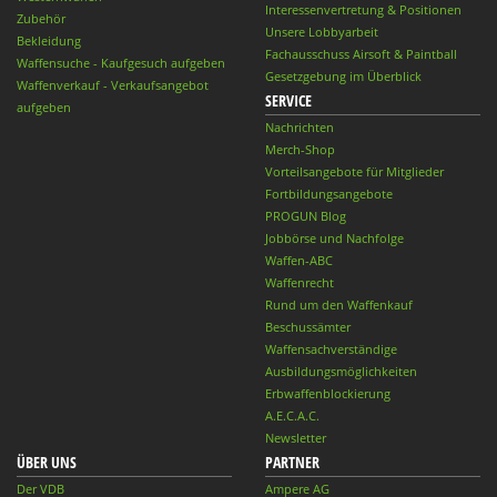
Interessenvertretung & Positionen
Zubehör
Unsere Lobbyarbeit
Bekleidung
Fachausschuss Airsoft & Paintball
Waffensuche - Kaufgesuch aufgeben
Gesetzgebung im Überblick
Waffenverkauf - Verkaufsangebot
SERVICE
aufgeben
Nachrichten
Merch-Shop
Vorteilsangebote für Mitglieder
Fortbildungsangebote
PROGUN Blog
Jobbörse und Nachfolge
Waffen-ABC
Waffenrecht
Rund um den Waffenkauf
Beschussämter
Waffensachverständige
Ausbildungsmöglichkeiten
Erbwaffenblockierung
A.E.C.A.C.
Newsletter
ÜBER UNS
PARTNER
Der VDB
Ampere AG