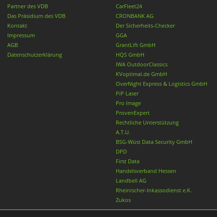
Partner des VDB
CarFleet24
Das Präsidium des VDB
CRONBANK AG
Kontakt
Der Sicherheits-Checker
Impressum
GGA
AGB
GrantLift GmbH
Datenschutzerklärung
HQS GmbH
IWA OutdoorClassics
KVoptimal.de GmbH
OverNight Express & Logistics GmbH
PiP Laser
Pro Image
ProvenExpert
Rechtliche Unterstützung
A.T.U.
BSG-Wüst Data Security GmbH
DPD
First Data
Handelsverband Hessen
Landbell AG
Rheinischer-Inkassodienst e.K.
Zukos