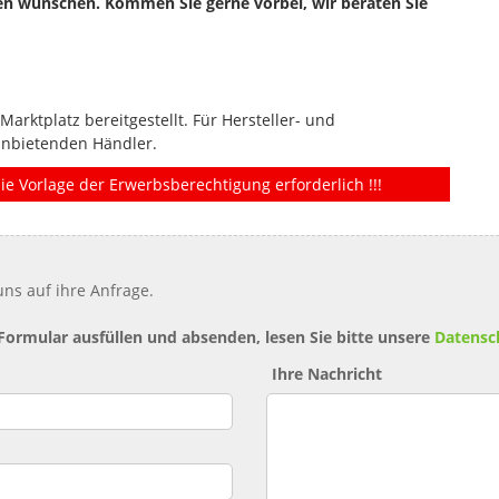
ren wünschen. Kommen Sie gerne vorbei, wir beraten Sie
rktplatz bereitgestellt. Für Hersteller- und
anbietenden Händler.
ie Vorlage der Erwerbsberechtigung erforderlich !!!
ns auf ihre Anfrage.
 Formular ausfüllen und absenden, lesen Sie bitte unsere
Datensc
Ihre Nachricht