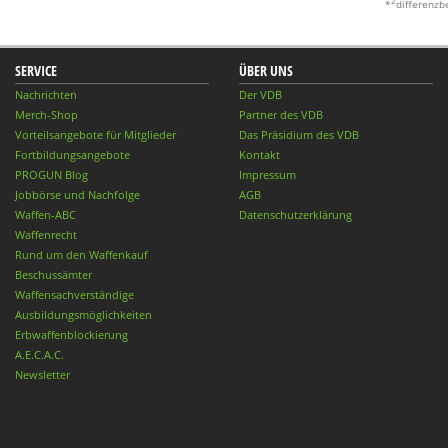
2
*
differenzb
SERVICE
ÜBER UNS
Nachrichten
Der VDB
Merch-Shop
Partner des VDB
Vorteilsangebote für Mitglieder
Das Präsidium des VDB
Fortbildungsangebote
Kontakt
PROGUN Blog
Impressum
Jobbörse und Nachfolge
AGB
Waffen-ABC
Datenschutzerklärung
Waffenrecht
Rund um den Waffenkauf
Beschussämter
Waffensachverständige
Ausbildungsmöglichkeiten
Erbwaffenblockierung
A.E.C.A.C.
Newsletter