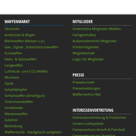
WAFFENMARKT
MITGLIEDER
Übersicht
Ordentliche Mitglieder (Waffen-
Armbrüste & Bögen
Fachgeschäfte)
Blankwaffen (Messer u.ä.)
Außerordentliche Mitglieder
Gas-, Signal-, Schreckschusswaffen
Fördermitglieder
Kurzwaffen
Mitgliedschaft
Deko- & Salutwaffen
Login für Mitglieder
Langwaffen
Luftdruck- und CO2-Waffen
PRESSE
Munition
Pressekontakt
Optik
Pressemeldungen
Schalldämpfer
Waffenrechts-FAQ
Softairwaffen (Airsoftgun)
Ordonnanzwaffen
Vorderlader
INTERESSENVERTRETUNG
Westernwaffen
Interessenvertretung & Positionen
Zubehör
Unsere Lobbyarbeit
Bekleidung
Fachausschuss Airsoft & Paintball
Waffensuche - Kaufgesuch aufgeben
Gesetzgebung im Überblick