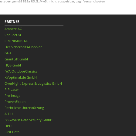
esteuert gemäß §25a UStG.;MwSt. nicht ausweisbar; zzgl. Versandkosten
PARTNER
Ampere AG
CarFleet24
CRONBANK AG
Der Sicherheits-Checker
GGA
GrantLift GmbH
HQS GmbH
IWA OutdoorClassics
KVoptimal.de GmbH
OverNight Express & Logistics GmbH
PiP Laser
Pro Image
ProvenExpert
Rechtliche Unterstützung
A.T.U.
BSG-Wüst Data Security GmbH
DPD
First Data