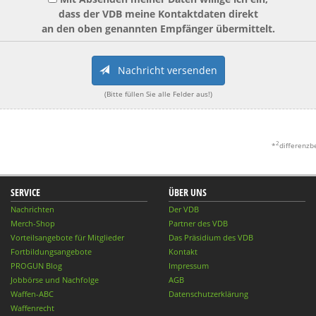
dass der VDB meine Kontaktdaten direkt
an den oben genannten Empfänger übermittelt.
Nachricht versenden
(Bitte füllen Sie alle Felder aus!)
2
*
differenzb
SERVICE
ÜBER UNS
Nachrichten
Der VDB
Merch-Shop
Partner des VDB
Vorteilsangebote für Mitglieder
Das Präsidium des VDB
Fortbildungsangebote
Kontakt
PROGUN Blog
Impressum
Jobbörse und Nachfolge
AGB
Waffen-ABC
Datenschutzerklärung
Waffenrecht