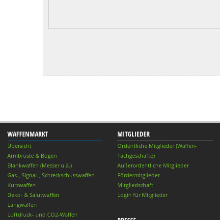
WAFFENMARKT
MITGLIEDER
Übersicht
Ordentliche Mitglieder (Waffen-
Armbrüste & Bögen
Fachgeschäfte)
Blankwaffen (Messer u.ä.)
Außerordentliche Mitglieder
Gas-, Signal-, Schreckschusswaffen
Fördermitglieder
Kurzwaffen
Mitgliedschaft
Deko- & Salutwaffen
Login für Mitglieder
Langwaffen
Luftdruck- und CO2-Waffen