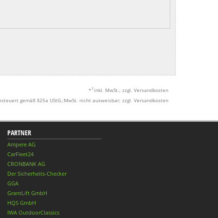
1
*
inkl. MwSt.; zzgl. Versandkosten
esteuert gemäß §25a UStG.;MwSt. nicht ausweisbar; zzgl. Versandkosten
PARTNER
Ampere AG
CarFleet24
CRONBANK AG
Der Sicherheits-Checker
GGA
GrantLift GmbH
HQS GmbH
IWA OutdoorClassics