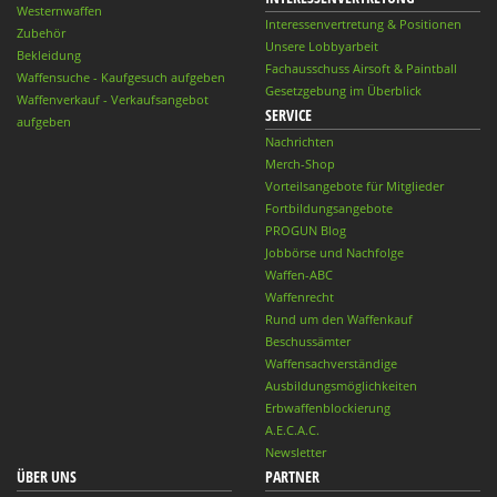
Westernwaffen
Interessenvertretung & Positionen
Zubehör
Unsere Lobbyarbeit
Bekleidung
Fachausschuss Airsoft & Paintball
Waffensuche - Kaufgesuch aufgeben
Gesetzgebung im Überblick
Waffenverkauf - Verkaufsangebot
SERVICE
aufgeben
Nachrichten
Merch-Shop
Vorteilsangebote für Mitglieder
Fortbildungsangebote
PROGUN Blog
Jobbörse und Nachfolge
Waffen-ABC
Waffenrecht
Rund um den Waffenkauf
Beschussämter
Waffensachverständige
Ausbildungsmöglichkeiten
Erbwaffenblockierung
A.E.C.A.C.
Newsletter
ÜBER UNS
PARTNER