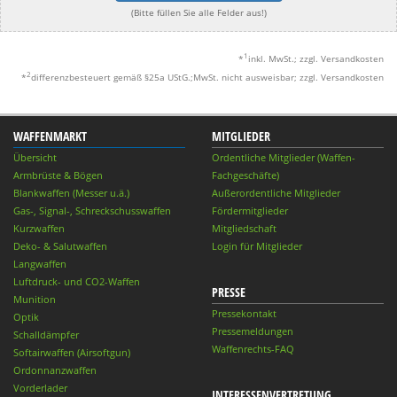
(Bitte füllen Sie alle Felder aus!)
1
*
inkl. MwSt.; zzgl. Versandkosten
2
*
differenzbesteuert gemäß §25a UStG.;MwSt. nicht ausweisbar; zzgl. Versandkosten
WAFFENMARKT
MITGLIEDER
Übersicht
Ordentliche Mitglieder (Waffen-
Armbrüste & Bögen
Fachgeschäfte)
Blankwaffen (Messer u.ä.)
Außerordentliche Mitglieder
Gas-, Signal-, Schreckschusswaffen
Fördermitglieder
Kurzwaffen
Mitgliedschaft
Deko- & Salutwaffen
Login für Mitglieder
Langwaffen
Luftdruck- und CO2-Waffen
PRESSE
Munition
Pressekontakt
Optik
Pressemeldungen
Schalldämpfer
Waffenrechts-FAQ
Softairwaffen (Airsoftgun)
Ordonnanzwaffen
Vorderlader
INTERESSENVERTRETUNG