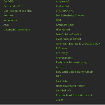
Der VDB
Ampere AG
Partner des VDB
CarFleet24
Das Präsidium des VDB
CRONBANK AG
Kontakt
Der Sicherheits-Checker
Impressum
GGA
AGB
GrantLift GmbH
Datenschutzerklärung
HQS GmbH
IWA OutdoorClassics
KVoptimal.de GmbH
OverNight Express & Logistics GmbH
PiP Laser
Pro Image
ProvenExpert
Rechtliche Unterstützung
A.T.U.
BSG-Wüst Data Security GmbH
DPD
First Data
Handelsverband Hessen
Landbell AG
Rheinischer-Inkassodienst e.K.
Zukos