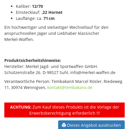
Kaliber:
12/70
Einstecklauf:
.22 Hornet
Lauflänge: ca.
71 cm
Ein hochwertiger und vielseitiger Wechsellauf für den
anspruchsvollen Jäger und Liebhaber klassischer
Merkel‑Waffen.
Produktsicherheitshinweise:
Hersteller: Merkel Jagd- und Sportwaffen GmbH.
Schützenstraße 26. D-98527 Suhl, info@merkel-waffen.de
Verantwortliche Person: TembakanX Marcel Rösler, Riedeweg
11, 30974 Wennigsen,
kontakt@tembakanx.de
ACHTUNG:
Zum Kauf dieses Produkts ist die Vorlage der
Erwerbsberechtigung erforderlich !!!
Dieses Angebot ausdrucken