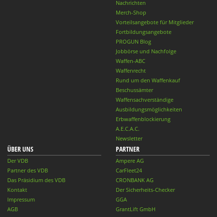
Nachrichten
Merch-Shop
Vorteilsangebote für Mitglieder
Fortbildungsangebote
PROGUN Blog
Jobbörse und Nachfolge
Waffen-ABC
Waffenrecht
Rund um den Waffenkauf
Beschussämter
Waffensachverständige
Ausbildungsmöglichkeiten
Erbwaffenblockierung
A.E.C.A.C.
Newsletter
ÜBER UNS
PARTNER
Der VDB
Ampere AG
Partner des VDB
CarFleet24
Das Präsidium des VDB
CRONBANK AG
Kontakt
Der Sicherheits-Checker
Impressum
GGA
AGB
GrantLift GmbH