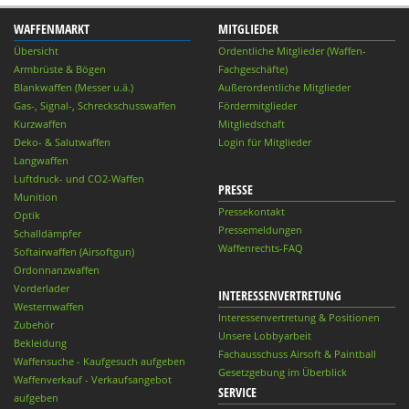
WAFFENMARKT
MITGLIEDER
Übersicht
Ordentliche Mitglieder (Waffen-
Armbrüste & Bögen
Fachgeschäfte)
Blankwaffen (Messer u.ä.)
Außerordentliche Mitglieder
Gas-, Signal-, Schreckschusswaffen
Fördermitglieder
Kurzwaffen
Mitgliedschaft
Deko- & Salutwaffen
Login für Mitglieder
Langwaffen
Luftdruck- und CO2-Waffen
PRESSE
Munition
Pressekontakt
Optik
Pressemeldungen
Schalldämpfer
Waffenrechts-FAQ
Softairwaffen (Airsoftgun)
Ordonnanzwaffen
Vorderlader
INTERESSENVERTRETUNG
Westernwaffen
Interessenvertretung & Positionen
Zubehör
Unsere Lobbyarbeit
Bekleidung
Fachausschuss Airsoft & Paintball
Waffensuche - Kaufgesuch aufgeben
Gesetzgebung im Überblick
Waffenverkauf - Verkaufsangebot
SERVICE
aufgeben