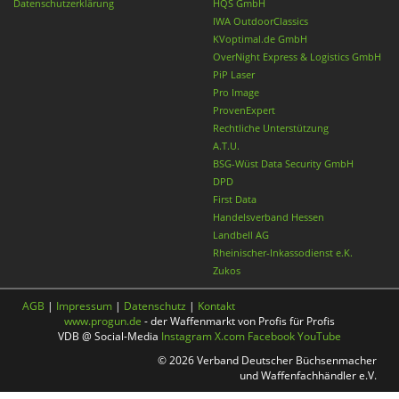
Datenschutzerklärung
HQS GmbH
IWA OutdoorClassics
KVoptimal.de GmbH
OverNight Express & Logistics GmbH
PiP Laser
Pro Image
ProvenExpert
Rechtliche Unterstützung
A.T.U.
BSG-Wüst Data Security GmbH
DPD
First Data
Handelsverband Hessen
Landbell AG
Rheinischer-Inkassodienst e.K.
Zukos
AGB
|
Impressum
|
Datenschutz
|
Kontakt
www.progun.de
- der Waffenmarkt von Profis für Profis
VDB @ Social-Media
Instagram
X.com
Facebook
YouTube
© 2026 Verband Deutscher Büchsenmacher
und Waffenfachhändler e.V.