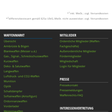
1
*
inkl. MwSt.; zzgl. Versandkosten
2
*
differenzbesteuert gemäß §25a UStG.;MwSt. nicht ausweisbar; zzgl. Versandkosten
WAFFENMARKT
MITGLIEDER
Übersicht
Ordentliche Mitglieder (Waffen-
Armbrüste & Bögen
Fachgeschäfte)
Blankwaffen (Messer u.ä.)
Außerordentliche Mitglieder
Gas-, Signal-, Schreckschusswaffen
Fördermitglieder
Kurzwaffen
Mitgliedschaft
Deko- & Salutwaffen
Login für Mitglieder
Langwaffen
Luftdruck- und CO2-Waffen
PRESSE
Munition
Pressekontakt
Optik
Pressemeldungen
Schalldämpfer
Waffenrechts-FAQ
Softairwaffen (Airsoftgun)
Ordonnanzwaffen
Vorderlader
INTERESSENVERTRETUNG
Westernwaffen