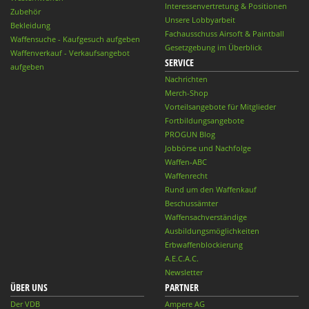
Interessenvertretung & Positionen
Zubehör
Unsere Lobbyarbeit
Bekleidung
Fachausschuss Airsoft & Paintball
Waffensuche - Kaufgesuch aufgeben
Gesetzgebung im Überblick
Waffenverkauf - Verkaufsangebot
SERVICE
aufgeben
Nachrichten
Merch-Shop
Vorteilsangebote für Mitglieder
Fortbildungsangebote
PROGUN Blog
Jobbörse und Nachfolge
Waffen-ABC
Waffenrecht
Rund um den Waffenkauf
Beschussämter
Waffensachverständige
Ausbildungsmöglichkeiten
Erbwaffenblockierung
A.E.C.A.C.
Newsletter
ÜBER UNS
PARTNER
Der VDB
Ampere AG