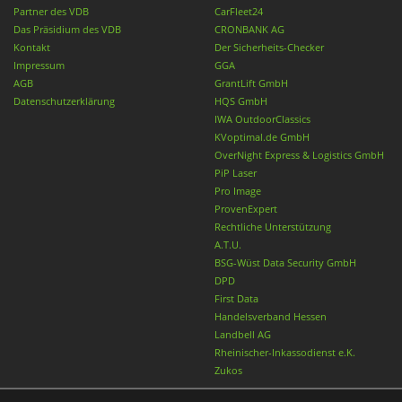
Partner des VDB
CarFleet24
Das Präsidium des VDB
CRONBANK AG
Kontakt
Der Sicherheits-Checker
Impressum
GGA
AGB
GrantLift GmbH
Datenschutzerklärung
HQS GmbH
IWA OutdoorClassics
KVoptimal.de GmbH
OverNight Express & Logistics GmbH
PiP Laser
Pro Image
ProvenExpert
Rechtliche Unterstützung
A.T.U.
BSG-Wüst Data Security GmbH
DPD
First Data
Handelsverband Hessen
Landbell AG
Rheinischer-Inkassodienst e.K.
Zukos