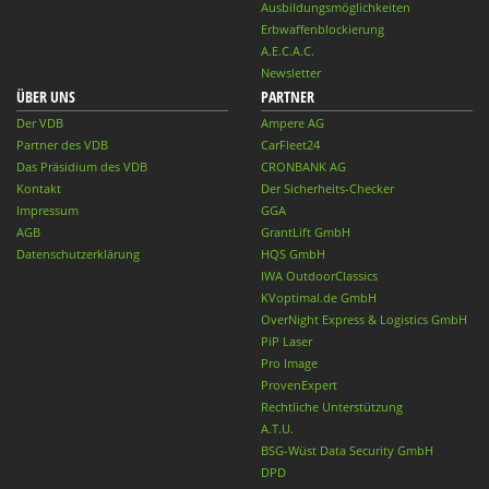
Ausbildungsmöglichkeiten
Erbwaffenblockierung
A.E.C.A.C.
Newsletter
ÜBER UNS
PARTNER
Der VDB
Ampere AG
Partner des VDB
CarFleet24
Das Präsidium des VDB
CRONBANK AG
Kontakt
Der Sicherheits-Checker
Impressum
GGA
AGB
GrantLift GmbH
Datenschutzerklärung
HQS GmbH
IWA OutdoorClassics
KVoptimal.de GmbH
OverNight Express & Logistics GmbH
PiP Laser
Pro Image
ProvenExpert
Rechtliche Unterstützung
A.T.U.
BSG-Wüst Data Security GmbH
DPD