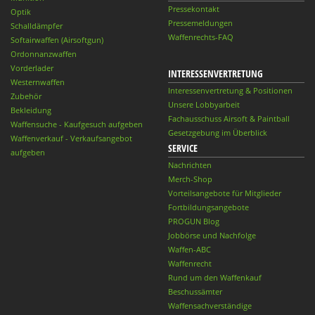
Pressekontakt
Optik
Pressemeldungen
Schalldämpfer
Waffenrechts-FAQ
Softairwaffen (Airsoftgun)
Ordonnanzwaffen
Vorderlader
INTERESSENVERTRETUNG
Westernwaffen
Interessenvertretung & Positionen
Zubehör
Unsere Lobbyarbeit
Bekleidung
Fachausschuss Airsoft & Paintball
Waffensuche - Kaufgesuch aufgeben
Gesetzgebung im Überblick
Waffenverkauf - Verkaufsangebot
SERVICE
aufgeben
Nachrichten
Merch-Shop
Vorteilsangebote für Mitglieder
Fortbildungsangebote
PROGUN Blog
Jobbörse und Nachfolge
Waffen-ABC
Waffenrecht
Rund um den Waffenkauf
Beschussämter
Waffensachverständige