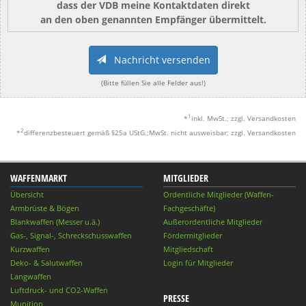
dass der VDB meine Kontaktdaten direkt
an den oben genannten Empfänger übermittelt.
Nachricht versenden
(Bitte füllen Sie alle Felder aus!)
1
*
inkl. MwSt.; zzgl. Versandkosten
2
*
differenzbesteuert gemäß §25a UStG.;MwSt. nicht ausweisbar; zzgl. Versandkosten
WAFFENMARKT
MITGLIEDER
Übersicht
Ordentliche Mitglieder (Waffen-
Armbrüste & Bögen
Fachgeschäfte)
Blankwaffen (Messer u.ä.)
Außerordentliche Mitglieder
Gas-, Signal-, Schreckschusswaffen
Fördermitglieder
Kurzwaffen
Mitgliedschaft
Deko- & Salutwaffen
Login für Mitglieder
Langwaffen
Luftdruck- und CO2-Waffen
PRESSE
Munition