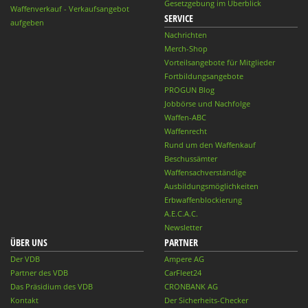
Gesetzgebung im Überblick
Waffenverkauf - Verkaufsangebot
SERVICE
aufgeben
Nachrichten
Merch-Shop
Vorteilsangebote für Mitglieder
Fortbildungsangebote
PROGUN Blog
Jobbörse und Nachfolge
Waffen-ABC
Waffenrecht
Rund um den Waffenkauf
Beschussämter
Waffensachverständige
Ausbildungsmöglichkeiten
Erbwaffenblockierung
A.E.C.A.C.
Newsletter
ÜBER UNS
PARTNER
Der VDB
Ampere AG
Partner des VDB
CarFleet24
Das Präsidium des VDB
CRONBANK AG
Kontakt
Der Sicherheits-Checker