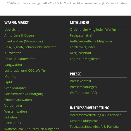
2
*
differenzbesteuert gemäß §25a UStG.;MwSt. nicht ausweisbar; zzgl. Versandkosten
WAFFENMARKT
MITGLIEDER
Übersicht
Ordentliche Mitglieder (Waffen-
Armbrüste & Bögen
Fachgeschäfte)
Blankwaffen (Messer u.ä.)
Außerordentliche Mitglieder
Gas-, Signal-, Schreckschusswaffen
Fördermitglieder
Kurzwaffen
Mitgliedschaft
Deko- & Salutwaffen
Login für Mitglieder
Langwaffen
Luftdruck- und CO2-Waffen
PRESSE
Munition
Pressekontakt
Optik
Pressemeldungen
Schalldämpfer
Waffenrechts-FAQ
Softairwaffen (Airsoftgun)
Ordonnanzwaffen
Vorderlader
INTERESSENVERTRETUNG
Westernwaffen
Interessenvertretung & Positionen
Zubehör
Unsere Lobbyarbeit
Bekleidung
Fachausschuss Airsoft & Paintball
Waffensuche - Kaufgesuch aufgeben