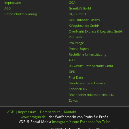
Impressum
GGA
AGB
GrantLift GmbH
Datenschutzerklärung
HQS GmbH
IWA OutdoorClassics
KVoptimal.de GmbH
OverNight Express & Logistics GmbH
PiP Laser
Pro Image
ProvenExpert
Rechtliche Unterstützung
A.T.U.
BSG-Wüst Data Security GmbH
DPD
First Data
Handelsverband Hessen
Landbell AG
Rheinischer-Inkassodienst e.K.
Zukos
AGB
|
Impressum
|
Datenschutz
|
Kontakt
www.progun.de
- der Waffenmarkt von Profis für Profis
VDB @ Social-Media
Instagram
X.com
Facebook
YouTube