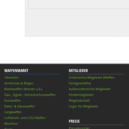
WAFFENMARKT
MITGLIEDER
Übersicht
Ordentliche Mitglieder (Waffen-
Armbrüste & Bögen
Fachgeschäfte)
Blankwaffen (Messer u.ä.)
Außerordentliche Mitglieder
Gas-, Signal-, Schreckschusswaffen
Fördermitglieder
Kurzwaffen
Mitgliedschaft
Deko- & Salutwaffen
Login für Mitglieder
Langwaffen
Luftdruck- und CO2-Waffen
PRESSE
Munition
Pressekontakt