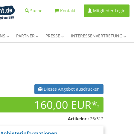
Suche
Kontakt
Mitglieder Login
UNS
PARTNER
PRESSE
INTERESSENVERTRETUNG
Dieses Angebot ausdrucken
160,00 EUR*
2
Artikelnr.:
26/312
Anbieterinformationen