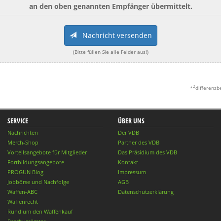
an den oben genannten Empfänger übermittelt.
Nachricht versenden
(Bitte füllen Sie alle Felder aus!)
2
*
differenzb
SERVICE
ÜBER UNS
Nachrichten
Der VDB
Merch-Shop
Partner des VDB
Vorteilsangebote für Mitglieder
Das Präsidium des VDB
Fortbildungsangebote
Kontakt
PROGUN Blog
Impressum
Jobbörse und Nachfolge
AGB
Waffen-ABC
Datenschutzerklärung
Waffenrecht
Rund um den Waffenkauf