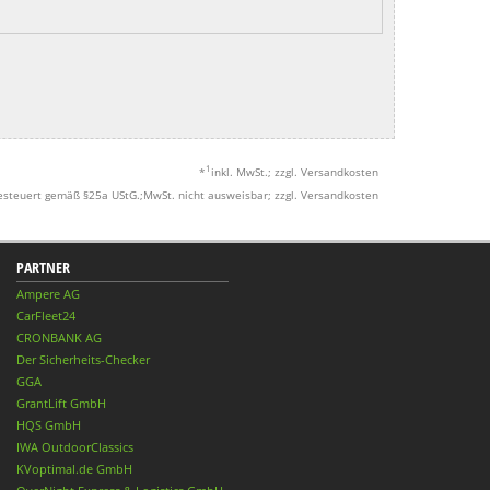
1
*
inkl. MwSt.; zzgl. Versandkosten
esteuert gemäß §25a UStG.;MwSt. nicht ausweisbar; zzgl. Versandkosten
PARTNER
Ampere AG
CarFleet24
CRONBANK AG
Der Sicherheits-Checker
GGA
GrantLift GmbH
HQS GmbH
IWA OutdoorClassics
KVoptimal.de GmbH