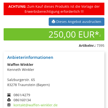
ACHTUNG:
Zum Kauf dieses Produkts ist die Vorlage der
Erwerbsberechtigung erforderlich !!!
Dieses Angebot ausdrucken
250,00 EUR*
2
Artikelnr.:
7395
Anbieterinformationen
Waffen Winkler
Kenneth Winkler
Salzburgerstr. 65
83278 Traunstein (Bayern)
0861/4279
086160134
kontakt@waffen-winkler.de