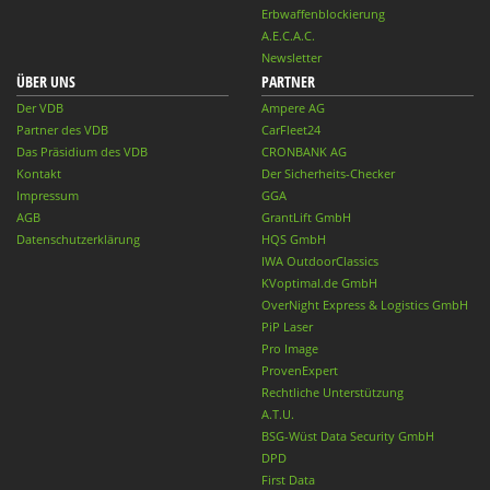
Erbwaffenblockierung
A.E.C.A.C.
Newsletter
ÜBER UNS
PARTNER
Der VDB
Ampere AG
Partner des VDB
CarFleet24
Das Präsidium des VDB
CRONBANK AG
Kontakt
Der Sicherheits-Checker
Impressum
GGA
AGB
GrantLift GmbH
Datenschutzerklärung
HQS GmbH
IWA OutdoorClassics
KVoptimal.de GmbH
OverNight Express & Logistics GmbH
PiP Laser
Pro Image
ProvenExpert
Rechtliche Unterstützung
A.T.U.
BSG-Wüst Data Security GmbH
DPD
First Data