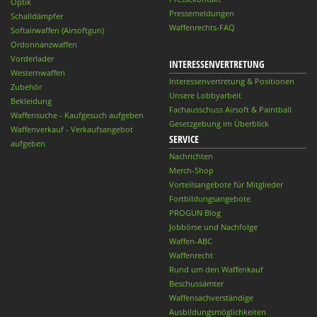
Optik
Pressemeldungen
Schalldämpfer
Waffenrechts-FAQ
Softairwaffen (Airsoftgun)
Ordonnanzwaffen
Vorderlader
INTERESSENVERTRETUNG
Westernwaffen
Interessenvertretung & Positionen
Zubehör
Unsere Lobbyarbeit
Bekleidung
Fachausschuss Airsoft & Paintball
Waffensuche - Kaufgesuch aufgeben
Gesetzgebung im Überblick
Waffenverkauf - Verkaufsangebot
SERVICE
aufgeben
Nachrichten
Merch-Shop
Vorteilsangebote für Mitglieder
Fortbildungsangebote
PROGUN Blog
Jobbörse und Nachfolge
Waffen-ABC
Waffenrecht
Rund um den Waffenkauf
Beschussämter
Waffensachverständige
Ausbildungsmöglichkeiten