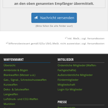
an den oben genannten Empfänger übermittelt.
Nachricht versenden
(Bitte füllen Sie alle Felder aus!)
1
*
inkl. MwSt.; zzgl. Versandkosten
2
*
differenzbesteuert gemäß §25a UStG.;MwSt. nicht ausweisbar; zzgl. Versandkosten
WAFFENMARKT
MITGLIEDER
Übersicht
Ordentliche Mitglieder (Waffen-
Armbrüste & Bögen
Fachgeschäfte)
Blankwaffen (Messer u.ä.)
Außerordentliche Mitglieder
Gas-, Signal-, Schreckschusswaffen
Fördermitglieder
Kurzwaffen
Mitgliedschaft
Deko- & Salutwaffen
Login für Mitglieder
Langwaffen
Luftdruck- und CO2-Waffen
PRESSE
Munition
Pressekontakt