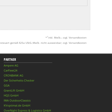
1
*
inkl. MwSt.; zzgl. Versandkosten
esteuert gemäß §25a UStG.;MwSt. nicht ausweisbar; zzgl. Versandkosten
PARTNER
Ampere AG
CarFleet24
CRONBANK AG
Der Sicherheits-Checker
GGA
GrantLift GmbH
HQS GmbH
IWA OutdoorClassics
KVoptimal.de GmbH
OverNight Express & Logistics GmbH