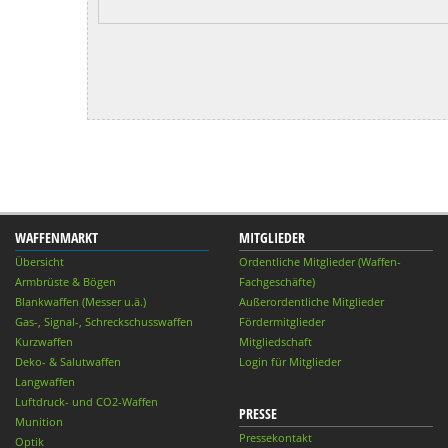
WAFFENMARKT
MITGLIEDER
Übersicht
Ordentliche Mitglieder (Waffen-
Armbrüste & Bögen
Fachgeschäfte)
Blankwaffen (Messer u.ä.)
Außerordentliche Mitglieder
Gas-, Signal-, Schreckschusswaffen
Fördermitglieder
Kurzwaffen
Mitgliedschaft
Deko- & Salutwaffen
Login für Mitglieder
Langwaffen
Luftdruck- und CO2-Waffen
PRESSE
Munition
Pressekontakt
Optik