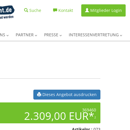
Suche
Kontakt
Mitglieder Login
UNS
PARTNER
PRESSE
INTERESSENVERTRETUNG
Dieses Angebot ausdrucken
369460
2.309,00 EUR*
2
Artikelnr.:
073