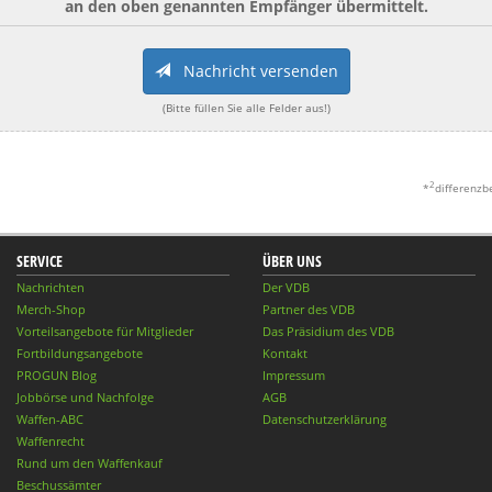
an den oben genannten Empfänger übermittelt.
Nachricht versenden
(Bitte füllen Sie alle Felder aus!)
2
*
differenzb
SERVICE
ÜBER UNS
Nachrichten
Der VDB
Merch-Shop
Partner des VDB
Vorteilsangebote für Mitglieder
Das Präsidium des VDB
Fortbildungsangebote
Kontakt
PROGUN Blog
Impressum
Jobbörse und Nachfolge
AGB
Waffen-ABC
Datenschutzerklärung
Waffenrecht
Rund um den Waffenkauf
Beschussämter