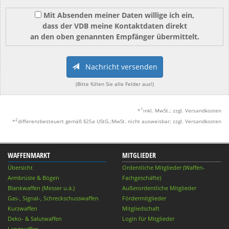
Mit Absenden meiner Daten willige ich ein,
dass der VDB meine Kontaktdaten direkt
an den oben genannten Empfänger übermittelt.
Nachricht versenden
(Bitte füllen Sie alle Felder aus!)
1
*
inkl. MwSt.; zzgl. Versandkosten
2
*
differenzbesteuert gemäß §25a UStG.;MwSt. nicht ausweisbar; zzgl. Versandkosten
WAFFENMARKT
MITGLIEDER
Übersicht
Ordentliche Mitglieder (Waffen-
Armbrüste & Bögen
Fachgeschäfte)
Blankwaffen (Messer u.ä.)
Außerordentliche Mitglieder
Gas-, Signal-, Schreckschusswaffen
Fördermitglieder
Kurzwaffen
Mitgliedschaft
Deko- & Salutwaffen
Login für Mitglieder
Langwaffen