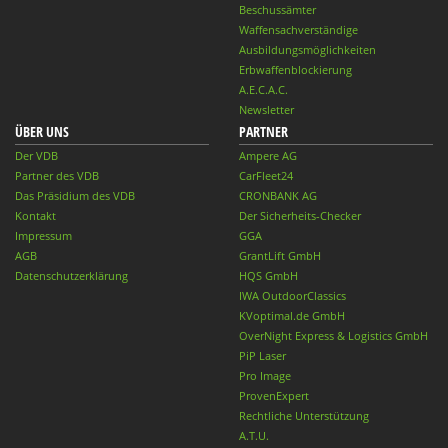
Beschussämter
Waffensachverständige
Ausbildungsmöglichkeiten
Erbwaffenblockierung
A.E.C.A.C.
Newsletter
ÜBER UNS
PARTNER
Der VDB
Ampere AG
Partner des VDB
CarFleet24
Das Präsidium des VDB
CRONBANK AG
Kontakt
Der Sicherheits-Checker
Impressum
GGA
AGB
GrantLift GmbH
Datenschutzerklärung
HQS GmbH
IWA OutdoorClassics
KVoptimal.de GmbH
OverNight Express & Logistics GmbH
PiP Laser
Pro Image
ProvenExpert
Rechtliche Unterstützung
A.T.U.