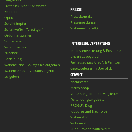
Luftdruck- und CO2-Waffen
PRESSE
Munition
Pressekontakt
Optik
Pressemeldungen
Schalldämpfer
Waffenrechts-FAQ
Softairwaffen (Airsoftgun)
Ordonnanzwaffen
Vorderlader
INTERESSENVERTRETUNG
Westernwaffen
Interessenvertretung & Positionen
Zubehör
Unsere Lobbyarbeit
Bekleidung
Fachausschuss Airsoft & Paintball
Waffensuche - Kaufgesuch aufgeben
Gesetzgebung im Überblick
Waffenverkauf - Verkaufsangebot
SERVICE
aufgeben
Nachrichten
Merch-Shop
Vorteilsangebote für Mitglieder
Fortbildungsangebote
PROGUN Blog
Jobbörse und Nachfolge
Waffen-ABC
Waffenrecht
Rund um den Waffenkauf