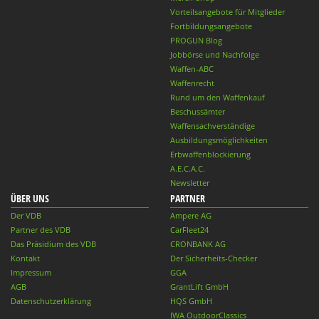
Vorteilsangebote für Mitglieder
Fortbildungsangebote
PROGUN Blog
Jobbörse und Nachfolge
Waffen-ABC
Waffenrecht
Rund um den Waffenkauf
Beschussämter
Waffensachverständige
Ausbildungsmöglichkeiten
Erbwaffenblockierung
A.E.C.A.C.
Newsletter
ÜBER UNS
PARTNER
Der VDB
Ampere AG
Partner des VDB
CarFleet24
Das Präsidium des VDB
CRONBANK AG
Kontakt
Der Sicherheits-Checker
Impressum
GGA
AGB
GrantLift GmbH
Datenschutzerklärung
HQS GmbH
IWA OutdoorClassics