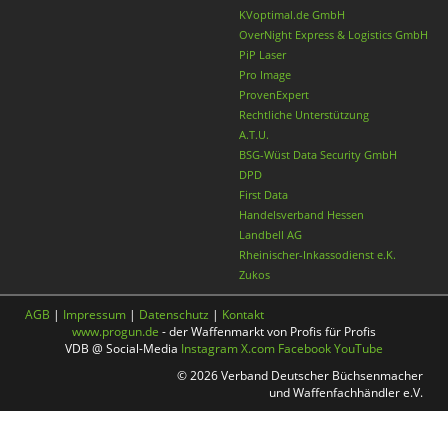
KVoptimal.de GmbH
OverNight Express & Logistics GmbH
PiP Laser
Pro Image
ProvenExpert
Rechtliche Unterstützung
A.T.U.
BSG-Wüst Data Security GmbH
DPD
First Data
Handelsverband Hessen
Landbell AG
Rheinischer-Inkassodienst e.K.
Zukos
AGB
|
Impressum
|
Datenschutz
|
Kontakt
www.progun.de
- der Waffenmarkt von Profis für Profis
VDB @ Social-Media
Instagram
X.com
Facebook
YouTube
© 2026 Verband Deutscher Büchsenmacher
und Waffenfachhändler e.V.