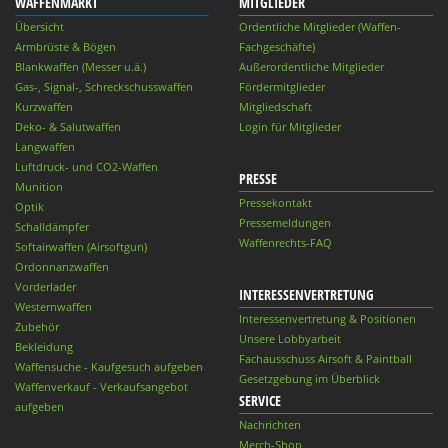
WAFFENMARKT
MITGLIEDER
Übersicht
Ordentliche Mitglieder (Waffen-
Armbrüste & Bögen
Fachgeschäfte)
Blankwaffen (Messer u.ä.)
Außerordentliche Mitglieder
Gas-, Signal-, Schreckschusswaffen
Fördermitglieder
Kurzwaffen
Mitgliedschaft
Deko- & Salutwaffen
Login für Mitglieder
Langwaffen
Luftdruck- und CO2-Waffen
PRESSE
Munition
Pressekontakt
Optik
Pressemeldungen
Schalldämpfer
Waffenrechts-FAQ
Softairwaffen (Airsoftgun)
Ordonnanzwaffen
Vorderlader
INTERESSENVERTRETUNG
Westernwaffen
Interessenvertretung & Positionen
Zubehör
Unsere Lobbyarbeit
Bekleidung
Fachausschuss Airsoft & Paintball
Waffensuche - Kaufgesuch aufgeben
Gesetzgebung im Überblick
Waffenverkauf - Verkaufsangebot
SERVICE
aufgeben
Nachrichten
Merch-Shop