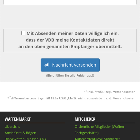
Mit Absenden meiner Daten willige ich ein,
dass der VDB meine Kontaktdaten direkt
an den oben genannten Empfänger übermittelt.
Nachricht versenden
(Bitte füllen Sie alle Felder aus!)
1
*
inkl. MwSt.; zzgl. Versandkosten
2
*
differenzbesteuert gemäß §25a UStG.;MwSt. nicht ausweisbar; zzgl. Versandkosten
WAFFENMARKT
MITGLIEDER
Übersicht
Ordentliche Mitglieder (Waffen-
Armbrüste & Bögen
Fachgeschäfte)
Blankwaffen (Messer u.ä.)
Außerordentliche Mitglieder