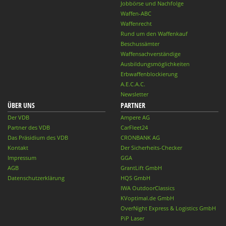
Jobbörse und Nachfolge
Waffen-ABC
Waffenrecht
Rund um den Waffenkauf
Beschussämter
Waffensachverständige
Ausbildungsmöglichkeiten
Erbwaffenblockierung
A.E.C.A.C.
Newsletter
ÜBER UNS
PARTNER
Der VDB
Ampere AG
Partner des VDB
CarFleet24
Das Präsidium des VDB
CRONBANK AG
Kontakt
Der Sicherheits-Checker
Impressum
GGA
AGB
GrantLift GmbH
Datenschutzerklärung
HQS GmbH
IWA OutdoorClassics
KVoptimal.de GmbH
OverNight Express & Logistics GmbH
PiP Laser