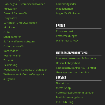
Gas-, Signal-, Schreckschusswaffen
Fördermitglieder
Kurzwaffen
Mitgliedschaft
Deko- & Salutwaffen
Login für Mitglieder
Langwaffen
Luftdruck- und CO2-Waffen
PRESSE
Munition
Pressekontakt
Optik
Pressemeldungen
Schalldämpfer
Waffenrechts-FAQ
Softairwaffen (Airsoftgun)
Ordonnanzwaffen
Vorderlader
INTERESSENVERTRETUNG
Westernwaffen
Interessenvertretung & Positionen
Zubehör
Unsere Lobbyarbeit
Bekleidung
Fachausschuss Airsoft & Paintball
Waffensuche - Kaufgesuch aufgeben
Gesetzgebung im Überblick
Waffenverkauf - Verkaufsangebot
SERVICE
aufgeben
Nachrichten
Merch-Shop
Vorteilsangebote für Mitglieder
Fortbildungsangebote
PROGUN Blog